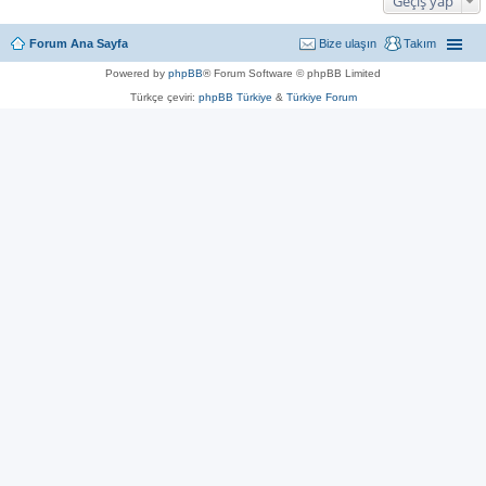
Geçiş yap
Forum Ana Sayfa
Bize ulaşın
Takım
Powered by
phpBB
® Forum Software © phpBB Limited
Türkçe çeviri:
phpBB Türkiye
&
Türkiye Forum