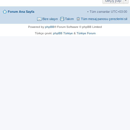
Geçiş yap
Forum Ana Sayfa
Tüm zamanlar
UTC+03:00
Bize ulaşın
Takım
Tüm mesaj panosu çerezlerini sil
Powered by
phpBB
® Forum Software © phpBB Limited
Türkçe çeviri:
phpBB Türkiye
&
Türkiye Forum