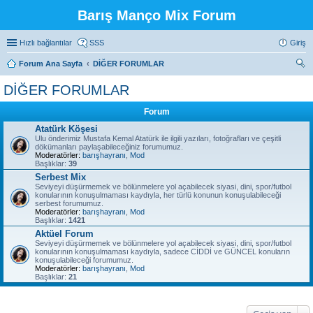
Barış Manço Mix Forum
Hızlı bağlantılar
SSS
Giriş
Forum Ana Sayfa
DİĞER FORUMLAR
ra
DİĞER FORUMLAR
Forum
Atatürk Köşesi
Ulu önderimiz Mustafa Kemal Atatürk ile ilgili yazıları, fotoğrafları ve çeşitli
dökümanları paylaşabileceğiniz forumumuz.
Moderatörler:
barışhayranı
,
Mod
Başlıklar:
39
Serbest Mix
Seviyeyi düşürmemek ve bölünmelere yol açabilecek siyasi, dini, spor/futbol
konularının konuşulmaması kaydıyla, her türlü konunun konuşulabileceği
serbest forumumuz.
Moderatörler:
barışhayranı
,
Mod
Başlıklar:
1421
Aktüel Forum
Seviyeyi düşürmemek ve bölünmelere yol açabilecek siyasi, dini, spor/futbol
konularının konuşulmaması kaydıyla, sadece CİDDİ ve GÜNCEL konuların
konuşulabileceği forumumuz.
Moderatörler:
barışhayranı
,
Mod
Başlıklar:
21