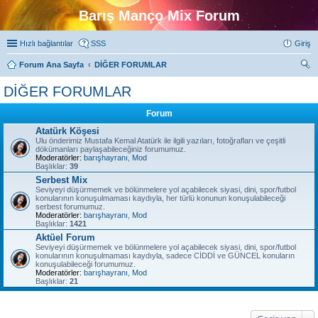
Barış Manço Mix Forum
Hızlı bağlantılar
SSS
Giriş
Forum Ana Sayfa
DİĞER FORUMLAR
ra
DİĞER FORUMLAR
Forum
Atatürk Köşesi
Ulu önderimiz Mustafa Kemal Atatürk ile ilgili yazıları, fotoğrafları ve çeşitli
dökümanları paylaşabileceğiniz forumumuz.
Moderatörler:
barışhayranı
,
Mod
Başlıklar:
39
Serbest Mix
Seviyeyi düşürmemek ve bölünmelere yol açabilecek siyasi, dini, spor/futbol
konularının konuşulmaması kaydıyla, her türlü konunun konuşulabileceği
serbest forumumuz.
Moderatörler:
barışhayranı
,
Mod
Başlıklar:
1421
Aktüel Forum
Seviyeyi düşürmemek ve bölünmelere yol açabilecek siyasi, dini, spor/futbol
konularının konuşulmaması kaydıyla, sadece CİDDİ ve GÜNCEL konuların
konuşulabileceği forumumuz.
Moderatörler:
barışhayranı
,
Mod
Başlıklar:
21