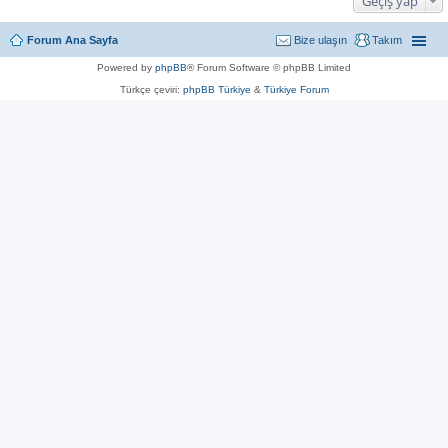
Geçiş yap
Forum Ana Sayfa
Bize ulaşın
Takım
Powered by
phpBB
® Forum Software © phpBB Limited
Türkçe çeviri:
phpBB Türkiye
&
Türkiye Forum