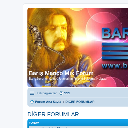
Barış Manço Mix Forum
BarışSeverler Kulübü Üyelerinin Resmi Buluşma Noktası
Hızlı bağlantılar
SSS
Forum Ana Sayfa
DİĞER FORUMLAR
DİĞER FORUMLAR
FORUM