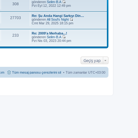
gönderen
Selim-B.A
308
S
Pzt Eyl 12, 2022 12:49 pm
o
n
Re: Şu Anda Hangi Sarkıyı Din…
m
27703
gönderen
All Soul's Night
e
S
Cmt Mar 29, 2025 18:15 pm
s
o
a
n
j
Re: 2009'a Merhaba...!
m
ı
233
gönderen
Selim-B.A
e
g
S
Pzt Nis 03, 2023 20:44 pm
s
ö
o
a
r
n
j
ü
m
ı
n
e
g
t
s
ö
Geçiş yap
ü
a
r
l
j
ü
e
ı
n
kım
Tüm mesaj panosu çerezlerini sil
Tüm zamanlar
UTC+03:00
g
t
ö
ü
r
l
ü
e
n
t
ü
l
e