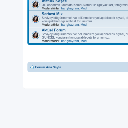
Atatürk Köşesi
Ulu önderimiz Mustafa Kemal Atatürk ile ilgili yazıları, fotoğra
Moderatörler:
barışhayranı
,
Mod
Serbest Mix
Seviyeyi düşürmemek ve bölünmelere yol açabilecek siyasi, di
konuşulabileceği serbest forumumuz.
Moderatörler:
barışhayranı
,
Mod
Aktüel Forum
Seviyeyi düşürmemek ve bölünmelere yol açabilecek siyasi, di
GÜNCEL konuların konuşulabileceği forumumuz.
Moderatörler:
barışhayranı
,
Mod
Forum Ana Sayfa