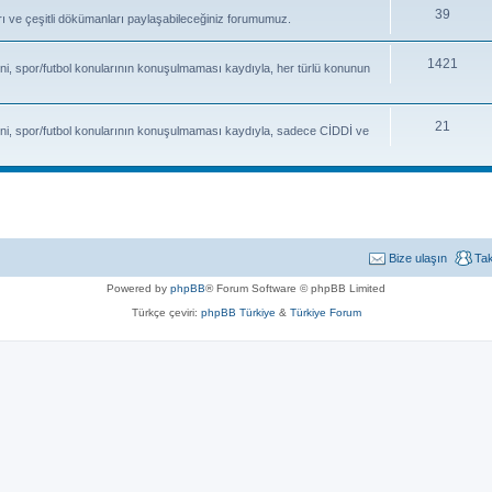
39
fları ve çeşitli dökümanları paylaşabileceğiniz forumumuz.
1421
ni, spor/futbol konularının konuşulmaması kaydıyla, her türlü konunun
21
ni, spor/futbol konularının konuşulmaması kaydıyla, sadece CİDDİ ve
Bize ulaşın
Ta
Powered by
phpBB
® Forum Software © phpBB Limited
Türkçe çeviri:
phpBB Türkiye
&
Türkiye Forum