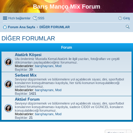
Barış Manço Mix Forum
Hızlı bağlantılar
SSS
Giriş
Forum Ana Sayfa
DİĞER FORUMLAR
ra
DİĞER FORUMLAR
Forum
Atatürk Köşesi
Ulu önderimiz Mustafa Kemal Atatürk ile ilgili yazıları, fotoğrafları ve çeşitli
dökümanları paylaşabileceğiniz forumumuz.
Moderatörler:
barışhayranı
,
Mod
Başlıklar:
39
Serbest Mix
Seviyeyi düşürmemek ve bölünmelere yol açabilecek siyasi, dini, spor/futbol
konularının konuşulmaması kaydıyla, her türlü konunun konuşulabileceği
serbest forumumuz.
Moderatörler:
barışhayranı
,
Mod
Başlıklar:
1421
Aktüel Forum
Seviyeyi düşürmemek ve bölünmelere yol açabilecek siyasi, dini, spor/futbol
konularının konuşulmaması kaydıyla, sadece CİDDİ ve GÜNCEL konuların
konuşulabileceği forumumuz.
Moderatörler:
barışhayranı
,
Mod
Başlıklar:
21