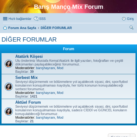
Barış Manço Mix Forum
Hızlı bağlantılar
SSS
Giriş
Forum Ana Sayfa
DİĞER FORUMLAR
ra
DİĞER FORUMLAR
Forum
Atatürk Köşesi
Ulu önderimiz Mustafa Kemal Atatürk ile ilgili yazıları, fotoğrafları ve çeşitli
dökümanları paylaşabileceğiniz forumumuz.
Moderatörler:
barışhayranı
,
Mod
Başlıklar:
39
Serbest Mix
Seviyeyi düşürmemek ve bölünmelere yol açabilecek siyasi, dini, spor/futbol
konularının konuşulmaması kaydıyla, her türlü konunun konuşulabileceği
serbest forumumuz.
Moderatörler:
barışhayranı
,
Mod
Başlıklar:
1421
Aktüel Forum
Seviyeyi düşürmemek ve bölünmelere yol açabilecek siyasi, dini, spor/futbol
konularının konuşulmaması kaydıyla, sadece CİDDİ ve GÜNCEL konuların
konuşulabileceği forumumuz.
Moderatörler:
barışhayranı
,
Mod
Başlıklar:
21