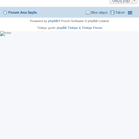
Geçiş yap
Forum Ana Sayfa
Bize ulaşın
Takım
Powered by
phpBB
® Forum Software © phpBB Limited
Türkçe çeviri:
phpBB Türkiye
&
Türkiye Forum