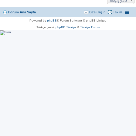
Geçiş yap
Forum Ana Sayfa
Bize ulaşın
Takım
Powered by
phpBB
® Forum Software © phpBB Limited
Türkçe çeviri:
phpBB Türkiye
&
Türkiye Forum