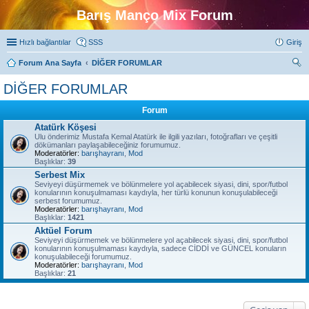
Barış Manço Mix Forum
Hızlı bağlantılar
SSS
Giriş
Forum Ana Sayfa
DİĞER FORUMLAR
ra
DİĞER FORUMLAR
Forum
Atatürk Köşesi
Ulu önderimiz Mustafa Kemal Atatürk ile ilgili yazıları, fotoğrafları ve çeşitli
dökümanları paylaşabileceğiniz forumumuz.
Moderatörler:
barışhayranı
,
Mod
Başlıklar:
39
Serbest Mix
Seviyeyi düşürmemek ve bölünmelere yol açabilecek siyasi, dini, spor/futbol
konularının konuşulmaması kaydıyla, her türlü konunun konuşulabileceği
serbest forumumuz.
Moderatörler:
barışhayranı
,
Mod
Başlıklar:
1421
Aktüel Forum
Seviyeyi düşürmemek ve bölünmelere yol açabilecek siyasi, dini, spor/futbol
konularının konuşulmaması kaydıyla, sadece CİDDİ ve GÜNCEL konuların
konuşulabileceği forumumuz.
Moderatörler:
barışhayranı
,
Mod
Başlıklar:
21