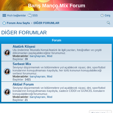
Barış Manço Mix Forum
Hızlı bağlantılar
SSS
Giriş
Forum Ana Sayfa
DİĞER FORUMLAR
ra
DİĞER FORUMLAR
Forum
Atatürk Köşesi
Ulu önderimiz Mustafa Kemal Atatürk ile ilgili yazıları, fotoğrafları ve çeşitli
dökümanları paylaşabileceğiniz forumumuz.
Moderatörler:
barışhayranı
,
Mod
Başlıklar:
39
Serbest Mix
Seviyeyi düşürmemek ve bölünmelere yol açabilecek siyasi, dini, spor/futbol
konularının konuşulmaması kaydıyla, her türlü konunun konuşulabileceği
serbest forumumuz.
Moderatörler:
barışhayranı
,
Mod
Başlıklar:
1421
Aktüel Forum
Seviyeyi düşürmemek ve bölünmelere yol açabilecek siyasi, dini, spor/futbol
konularının konuşulmaması kaydıyla, sadece CİDDİ ve GÜNCEL konuların
konuşulabileceği forumumuz.
Moderatörler:
barışhayranı
,
Mod
Başlıklar:
21