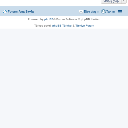
Geçiş yap
Forum Ana Sayfa
Bize ulaşın
Takım
Powered by
phpBB
® Forum Software © phpBB Limited
Türkçe çeviri:
phpBB Türkiye
&
Türkiye Forum