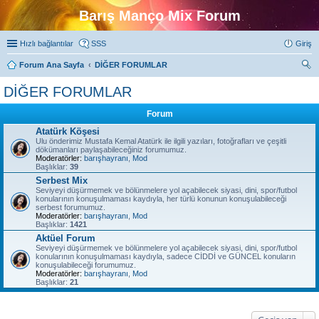
Barış Manço Mix Forum
Hızlı bağlantılar
SSS
Giriş
Forum Ana Sayfa
DİĞER FORUMLAR
ra
DİĞER FORUMLAR
Forum
Atatürk Köşesi
Ulu önderimiz Mustafa Kemal Atatürk ile ilgili yazıları, fotoğrafları ve çeşitli
dökümanları paylaşabileceğiniz forumumuz.
Moderatörler:
barışhayranı
,
Mod
Başlıklar:
39
Serbest Mix
Seviyeyi düşürmemek ve bölünmelere yol açabilecek siyasi, dini, spor/futbol
konularının konuşulmaması kaydıyla, her türlü konunun konuşulabileceği
serbest forumumuz.
Moderatörler:
barışhayranı
,
Mod
Başlıklar:
1421
Aktüel Forum
Seviyeyi düşürmemek ve bölünmelere yol açabilecek siyasi, dini, spor/futbol
konularının konuşulmaması kaydıyla, sadece CİDDİ ve GÜNCEL konuların
konuşulabileceği forumumuz.
Moderatörler:
barışhayranı
,
Mod
Başlıklar:
21