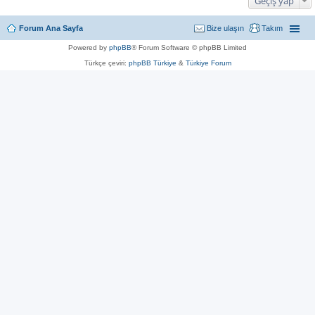
Geçiş yap
Forum Ana Sayfa
Bize ulaşın
Takım
Powered by
phpBB
® Forum Software © phpBB Limited
Türkçe çeviri:
phpBB Türkiye
&
Türkiye Forum