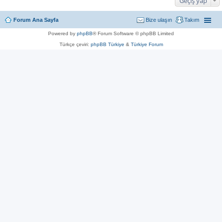
Geçiş yap
Forum Ana Sayfa
Bize ulaşın
Takım
Powered by
phpBB
® Forum Software © phpBB Limited
Türkçe çeviri:
phpBB Türkiye
&
Türkiye Forum