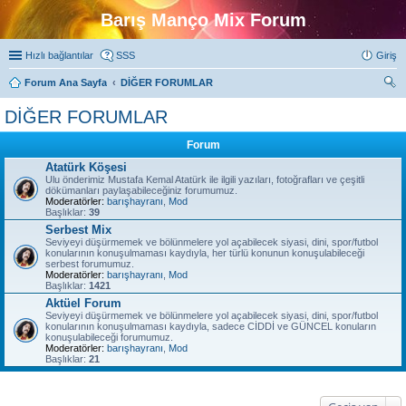
Barış Manço Mix Forum
Hızlı bağlantılar
SSS
Giriş
Forum Ana Sayfa
DİĞER FORUMLAR
ra
DİĞER FORUMLAR
Forum
Atatürk Köşesi
Ulu önderimiz Mustafa Kemal Atatürk ile ilgili yazıları, fotoğrafları ve çeşitli
dökümanları paylaşabileceğiniz forumumuz.
Moderatörler:
barışhayranı
,
Mod
Başlıklar:
39
Serbest Mix
Seviyeyi düşürmemek ve bölünmelere yol açabilecek siyasi, dini, spor/futbol
konularının konuşulmaması kaydıyla, her türlü konunun konuşulabileceği
serbest forumumuz.
Moderatörler:
barışhayranı
,
Mod
Başlıklar:
1421
Aktüel Forum
Seviyeyi düşürmemek ve bölünmelere yol açabilecek siyasi, dini, spor/futbol
konularının konuşulmaması kaydıyla, sadece CİDDİ ve GÜNCEL konuların
konuşulabileceği forumumuz.
Moderatörler:
barışhayranı
,
Mod
Başlıklar:
21