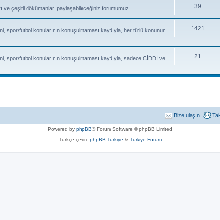
39
fları ve çeşitli dökümanları paylaşabileceğiniz forumumuz.
1421
ni, spor/futbol konularının konuşulmaması kaydıyla, her türlü konunun
21
ni, spor/futbol konularının konuşulmaması kaydıyla, sadece CİDDİ ve
Bize ulaşın
Ta
Powered by
phpBB
® Forum Software © phpBB Limited
Türkçe çeviri:
phpBB Türkiye
&
Türkiye Forum