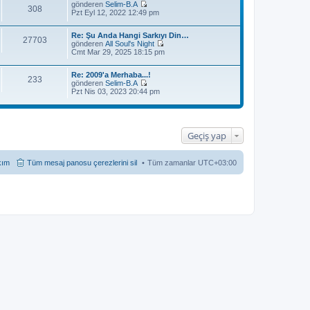
gönderen
Selim-B.A
308
S
Pzt Eyl 12, 2022 12:49 pm
o
n
Re: Şu Anda Hangi Sarkıyı Din…
m
27703
gönderen
All Soul's Night
e
S
Cmt Mar 29, 2025 18:15 pm
s
o
a
n
j
Re: 2009'a Merhaba...!
m
ı
233
gönderen
Selim-B.A
e
g
S
Pzt Nis 03, 2023 20:44 pm
s
ö
o
a
r
n
j
ü
m
ı
n
e
g
t
s
ö
Geçiş yap
ü
a
r
l
j
ü
e
ı
n
kım
Tüm mesaj panosu çerezlerini sil
Tüm zamanlar
UTC+03:00
g
t
ö
ü
r
l
ü
e
n
t
ü
l
e