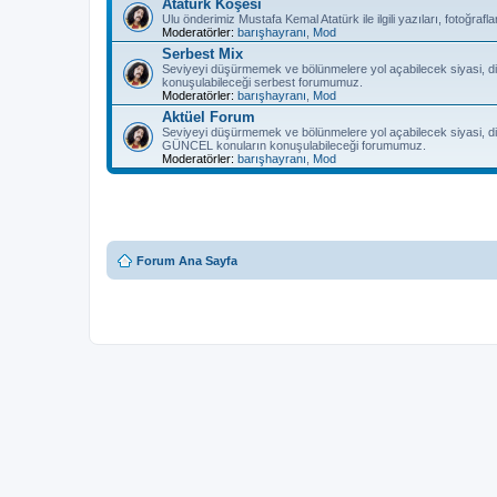
Atatürk Köşesi
Ulu önderimiz Mustafa Kemal Atatürk ile ilgili yazıları, fotoğra
Moderatörler:
barışhayranı
,
Mod
Serbest Mix
Seviyeyi düşürmemek ve bölünmelere yol açabilecek siyasi, di
konuşulabileceği serbest forumumuz.
Moderatörler:
barışhayranı
,
Mod
Aktüel Forum
Seviyeyi düşürmemek ve bölünmelere yol açabilecek siyasi, di
GÜNCEL konuların konuşulabileceği forumumuz.
Moderatörler:
barışhayranı
,
Mod
Forum Ana Sayfa