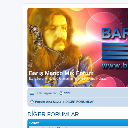
Barış Manço Mix Forum
BarışSeverler Kulübü Üyelerinin Resmi Buluşma Noktası
Hızlı bağlantılar
SSS
Forum Ana Sayfa
DİĞER FORUMLAR
DİĞER FORUMLAR
FORUM