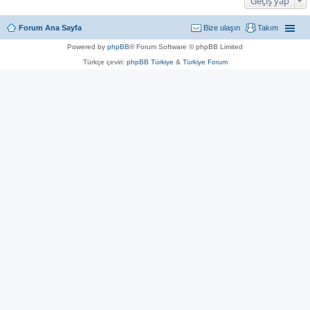
Geçiş yap
Forum Ana Sayfa
Bize ulaşın
Takım
Powered by
phpBB
® Forum Software © phpBB Limited
Türkçe çeviri:
phpBB Türkiye
&
Türkiye Forum