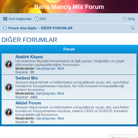
Barış Manço Mix Forum
Hızlı bağlantılar
SSS
Giriş
Forum Ana Sayfa
DİĞER FORUMLAR
ra
DİĞER FORUMLAR
Forum
Atatürk Köşesi
Ulu önderimiz Mustafa Kemal Atatürk ile ilgili yazıları, fotoğrafları ve çeşitli
dökümanları paylaşabileceğiniz forumumuz.
Moderatörler:
barışhayranı
,
Mod
Başlıklar:
39
Serbest Mix
Seviyeyi düşürmemek ve bölünmelere yol açabilecek siyasi, dini, spor/futbol
konularının konuşulmaması kaydıyla, her türlü konunun konuşulabileceği
serbest forumumuz.
Moderatörler:
barışhayranı
,
Mod
Başlıklar:
1421
Aktüel Forum
Seviyeyi düşürmemek ve bölünmelere yol açabilecek siyasi, dini, spor/futbol
konularının konuşulmaması kaydıyla, sadece CİDDİ ve GÜNCEL konuların
konuşulabileceği forumumuz.
Moderatörler:
barışhayranı
,
Mod
Başlıklar:
21