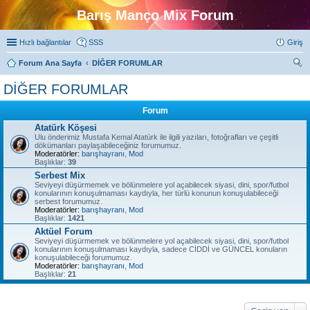
Barış Manço Mix Forum
Hızlı bağlantılar
SSS
Giriş
Forum Ana Sayfa
DİĞER FORUMLAR
ra
DİĞER FORUMLAR
Forum
Atatürk Köşesi
Ulu önderimiz Mustafa Kemal Atatürk ile ilgili yazıları, fotoğrafları ve çeşitli
dökümanları paylaşabileceğiniz forumumuz.
Moderatörler:
barışhayranı
,
Mod
Başlıklar:
39
Serbest Mix
Seviyeyi düşürmemek ve bölünmelere yol açabilecek siyasi, dini, spor/futbol
konularının konuşulmaması kaydıyla, her türlü konunun konuşulabileceği
serbest forumumuz.
Moderatörler:
barışhayranı
,
Mod
Başlıklar:
1421
Aktüel Forum
Seviyeyi düşürmemek ve bölünmelere yol açabilecek siyasi, dini, spor/futbol
konularının konuşulmaması kaydıyla, sadece CİDDİ ve GÜNCEL konuların
konuşulabileceği forumumuz.
Moderatörler:
barışhayranı
,
Mod
Başlıklar:
21