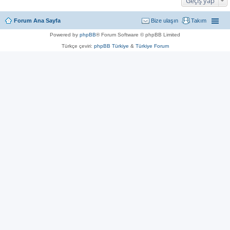
Geçiş yap
Forum Ana Sayfa
Bize ulaşın
Takım
Powered by
phpBB
® Forum Software © phpBB Limited
Türkçe çeviri:
phpBB Türkiye
&
Türkiye Forum