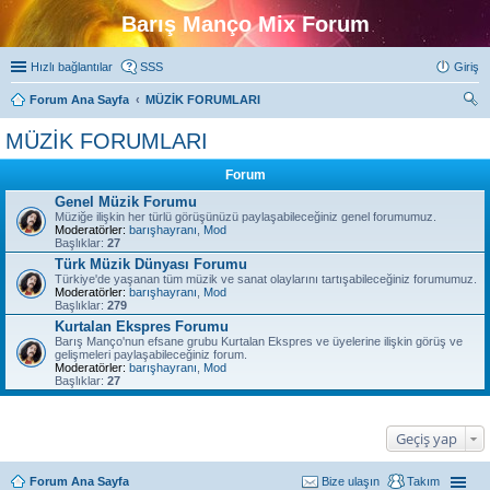
Barış Manço Mix Forum
Hızlı bağlantılar
SSS
Giriş
Forum Ana Sayfa
MÜZİK FORUMLARI
ra
MÜZİK FORUMLARI
Forum
Genel Müzik Forumu
Müziğe ilişkin her türlü görüşünüzü paylaşabileceğiniz genel forumumuz.
Moderatörler:
barışhayranı
,
Mod
Başlıklar:
27
Türk Müzik Dünyası Forumu
Türkiye'de yaşanan tüm müzik ve sanat olaylarını tartışabileceğiniz forumumuz.
Moderatörler:
barışhayranı
,
Mod
Başlıklar:
279
Kurtalan Ekspres Forumu
Barış Manço'nun efsane grubu Kurtalan Ekspres ve üyelerine ilişkin görüş ve
gelişmeleri paylaşabileceğiniz forum.
Moderatörler:
barışhayranı
,
Mod
Başlıklar:
27
Geçiş yap
Forum Ana Sayfa
Bize ulaşın
Takım