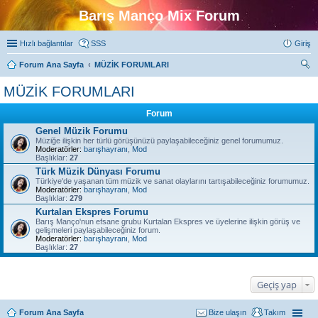
Barış Manço Mix Forum
Hızlı bağlantılar
SSS
Giriş
Forum Ana Sayfa
MÜZİK FORUMLARI
ra
MÜZİK FORUMLARI
Forum
Genel Müzik Forumu
Müziğe ilişkin her türlü görüşünüzü paylaşabileceğiniz genel forumumuz.
Moderatörler:
barışhayranı
,
Mod
Başlıklar:
27
Türk Müzik Dünyası Forumu
Türkiye'de yaşanan tüm müzik ve sanat olaylarını tartışabileceğiniz forumumuz.
Moderatörler:
barışhayranı
,
Mod
Başlıklar:
279
Kurtalan Ekspres Forumu
Barış Manço'nun efsane grubu Kurtalan Ekspres ve üyelerine ilişkin görüş ve
gelişmeleri paylaşabileceğiniz forum.
Moderatörler:
barışhayranı
,
Mod
Başlıklar:
27
Geçiş yap
Forum Ana Sayfa
Bize ulaşın
Takım