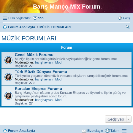
Barış Manço Mix Forum
Hızlı bağlantılar
SSS
Giriş
Forum Ana Sayfa
MÜZİK FORUMLARI
ra
MÜZİK FORUMLARI
Forum
Genel Müzik Forumu
Müziğe ilişkin her türlü görüşünüzü paylaşabileceğiniz genel forumumuz.
Moderatörler:
barışhayranı
,
Mod
Başlıklar:
27
Türk Müzik Dünyası Forumu
Türkiye'de yaşanan tüm müzik ve sanat olaylarını tartışabileceğiniz forumumuz.
Moderatörler:
barışhayranı
,
Mod
Başlıklar:
279
Kurtalan Ekspres Forumu
Barış Manço'nun efsane grubu Kurtalan Ekspres ve üyelerine ilişkin görüş ve
gelişmeleri paylaşabileceğiniz forum.
Moderatörler:
barışhayranı
,
Mod
Başlıklar:
27
Geçiş yap
Forum Ana Sayfa
Bize ulaşın
Takım