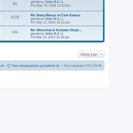
gönderen
Selim-B.A
93
S
Prş May 24, 2018 13:15 pm
o
n
Re: Barış Manço ve Cem Karaca
m
4229
gönderen
Selim-B.A
e
S
Pzr Mar 12, 2023 18:13 pm
s
o
a
n
j
Re: Mevzuhal & Kurtalan Ekspr…
244
m
ı
gönderen
Selim-B.A
e
S
g
Pzt Mar 13, 2023 16:39 pm
s
o
ö
a
n
r
j
m
ü
ı
e
n
Geçiş yap
g
s
t
ö
a
ü
r
j
l
ü
ı
e
kım
Tüm mesaj panosu çerezlerini sil
Tüm zamanlar
UTC+03:00
n
g
t
ö
ü
r
l
ü
e
n
t
ü
l
e