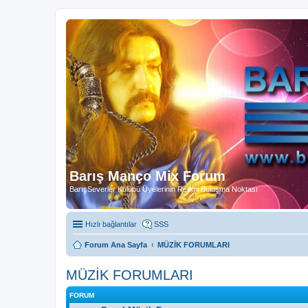
Barış Manço Mix Forum
BarışSeverler Kulübü Üyelerinin Resmi Buluşma Noktası
Hızlı bağlantılar
SSS
Forum Ana Sayfa
MÜZİK FORUMLARI
MÜZİK FORUMLARI
FORUM