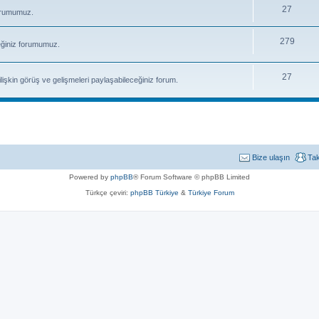
27
forumumuz.
279
eğiniz forumumuz.
27
işkin görüş ve gelişmeleri paylaşabileceğiniz forum.
Bize ulaşın
Ta
Powered by
phpBB
® Forum Software © phpBB Limited
Türkçe çeviri:
phpBB Türkiye
&
Türkiye Forum