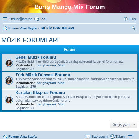
Barış Manço Mix Forum
Hızlı bağlantılar
SSS
Giriş
Forum Ana Sayfa
MÜZİK FORUMLARI
ra
MÜZİK FORUMLARI
Forum
Genel Müzik Forumu
Müziğe ilişkin her türlü görüşünüzü paylaşabileceğiniz genel forumumuz.
Moderatörler:
barışhayranı
,
Mod
Başlıklar:
27
Türk Müzik Dünyası Forumu
Türkiye'de yaşanan tüm müzik ve sanat olaylarını tartışabileceğiniz forumumuz.
Moderatörler:
barışhayranı
,
Mod
Başlıklar:
279
Kurtalan Ekspres Forumu
Barış Manço'nun efsane grubu Kurtalan Ekspres ve üyelerine ilişkin görüş ve
gelişmeleri paylaşabileceğiniz forum.
Moderatörler:
barışhayranı
,
Mod
Başlıklar:
27
Geçiş yap
Forum Ana Sayfa
Bize ulaşın
Takım