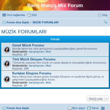
Barış Manço Mix Forum
Hızlı bağlantılar
SSS
Giriş
Forum Ana Sayfa
MÜZİK FORUMLARI
ra
MÜZİK FORUMLARI
Forum
Genel Müzik Forumu
Müziğe ilişkin her türlü görüşünüzü paylaşabileceğiniz genel forumumuz.
Moderatörler:
barışhayranı
,
Mod
Başlıklar:
27
Türk Müzik Dünyası Forumu
Türkiye'de yaşanan tüm müzik ve sanat olaylarını tartışabileceğiniz forumumuz.
Moderatörler:
barışhayranı
,
Mod
Başlıklar:
279
Kurtalan Ekspres Forumu
Barış Manço'nun efsane grubu Kurtalan Ekspres ve üyelerine ilişkin görüş ve
gelişmeleri paylaşabileceğiniz forum.
Moderatörler:
barışhayranı
,
Mod
Başlıklar:
27
Geçiş yap
Forum Ana Sayfa
Bize ulaşın
Takım