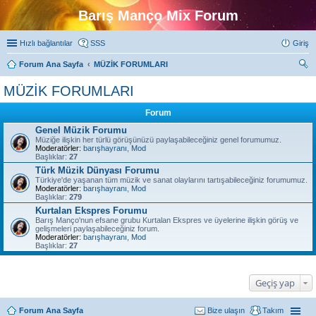
Barış Manço Mix Forum
Hızlı bağlantılar
SSS
Giriş
Forum Ana Sayfa
MÜZİK FORUMLARI
ra
MÜZİK FORUMLARI
Forum
Genel Müzik Forumu
Müziğe ilişkin her türlü görüşünüzü paylaşabileceğiniz genel forumumuz.
Moderatörler:
barışhayranı
,
Mod
Başlıklar:
27
Türk Müzik Dünyası Forumu
Türkiye'de yaşanan tüm müzik ve sanat olaylarını tartışabileceğiniz forumumuz.
Moderatörler:
barışhayranı
,
Mod
Başlıklar:
279
Kurtalan Ekspres Forumu
Barış Manço'nun efsane grubu Kurtalan Ekspres ve üyelerine ilişkin görüş ve
gelişmeleri paylaşabileceğiniz forum.
Moderatörler:
barışhayranı
,
Mod
Başlıklar:
27
Geçiş yap
Forum Ana Sayfa
Bize ulaşın
Takım