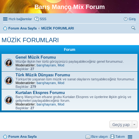
Barış Manço Mix Forum
Hızlı bağlantılar
SSS
Giriş
Forum Ana Sayfa
MÜZİK FORUMLARI
ra
MÜZİK FORUMLARI
Forum
Genel Müzik Forumu
Müziğe ilişkin her türlü görüşünüzü paylaşabileceğiniz genel forumumuz.
Moderatörler:
barışhayranı
,
Mod
Başlıklar:
27
Türk Müzik Dünyası Forumu
Türkiye'de yaşanan tüm müzik ve sanat olaylarını tartışabileceğiniz forumumuz.
Moderatörler:
barışhayranı
,
Mod
Başlıklar:
279
Kurtalan Ekspres Forumu
Barış Manço'nun efsane grubu Kurtalan Ekspres ve üyelerine ilişkin görüş ve
gelişmeleri paylaşabileceğiniz forum.
Moderatörler:
barışhayranı
,
Mod
Başlıklar:
27
Geçiş yap
Forum Ana Sayfa
Bize ulaşın
Takım