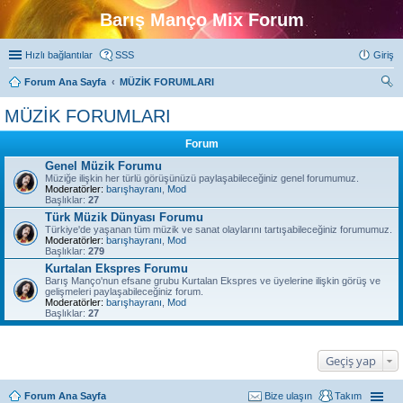
Barış Manço Mix Forum
Hızlı bağlantılar
SSS
Giriş
Forum Ana Sayfa
MÜZİK FORUMLARI
ra
MÜZİK FORUMLARI
Forum
Genel Müzik Forumu
Müziğe ilişkin her türlü görüşünüzü paylaşabileceğiniz genel forumumuz.
Moderatörler:
barışhayranı
,
Mod
Başlıklar:
27
Türk Müzik Dünyası Forumu
Türkiye'de yaşanan tüm müzik ve sanat olaylarını tartışabileceğiniz forumumuz.
Moderatörler:
barışhayranı
,
Mod
Başlıklar:
279
Kurtalan Ekspres Forumu
Barış Manço'nun efsane grubu Kurtalan Ekspres ve üyelerine ilişkin görüş ve
gelişmeleri paylaşabileceğiniz forum.
Moderatörler:
barışhayranı
,
Mod
Başlıklar:
27
Geçiş yap
Forum Ana Sayfa
Bize ulaşın
Takım