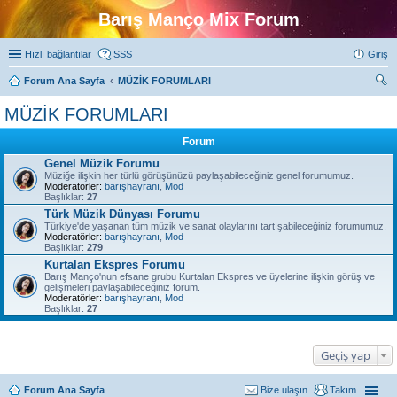
Barış Manço Mix Forum
Hızlı bağlantılar
SSS
Giriş
Forum Ana Sayfa
MÜZİK FORUMLARI
ra
MÜZİK FORUMLARI
Forum
Genel Müzik Forumu
Müziğe ilişkin her türlü görüşünüzü paylaşabileceğiniz genel forumumuz.
Moderatörler:
barışhayranı
,
Mod
Başlıklar:
27
Türk Müzik Dünyası Forumu
Türkiye'de yaşanan tüm müzik ve sanat olaylarını tartışabileceğiniz forumumuz.
Moderatörler:
barışhayranı
,
Mod
Başlıklar:
279
Kurtalan Ekspres Forumu
Barış Manço'nun efsane grubu Kurtalan Ekspres ve üyelerine ilişkin görüş ve
gelişmeleri paylaşabileceğiniz forum.
Moderatörler:
barışhayranı
,
Mod
Başlıklar:
27
Geçiş yap
Forum Ana Sayfa
Bize ulaşın
Takım