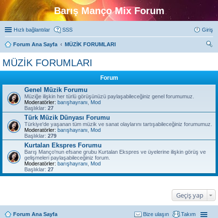
Barış Manço Mix Forum
Hızlı bağlantılar
SSS
Giriş
Forum Ana Sayfa
MÜZİK FORUMLARI
ra
MÜZİK FORUMLARI
Forum
Genel Müzik Forumu
Müziğe ilişkin her türlü görüşünüzü paylaşabileceğiniz genel forumumuz.
Moderatörler:
barışhayranı
,
Mod
Başlıklar:
27
Türk Müzik Dünyası Forumu
Türkiye'de yaşanan tüm müzik ve sanat olaylarını tartışabileceğiniz forumumuz.
Moderatörler:
barışhayranı
,
Mod
Başlıklar:
279
Kurtalan Ekspres Forumu
Barış Manço'nun efsane grubu Kurtalan Ekspres ve üyelerine ilişkin görüş ve
gelişmeleri paylaşabileceğiniz forum.
Moderatörler:
barışhayranı
,
Mod
Başlıklar:
27
Geçiş yap
Forum Ana Sayfa
Bize ulaşın
Takım