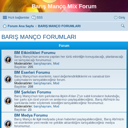
Barış Manço Mix Forum
Hızlı bağlantılar
SSS
Giriş
Forum Ana Sayfa
BARIŞ MANÇO FORUMLARI
ra
BARIŞ MANÇO FORUMLARI
Forum
BM Etkinlikleri Forumu
Barış Manço'nun anısına yapılan her türlü etkinliğin konuşulacağı, planlanacağı
ve tartışılacağı forumumuz.
Moderatörler:
barışhayranı
,
Mod
Başlıklar:
205
BM Eserleri Forumu
Barış Manço'nun eserlerini, nasıl değerlendirildiklerini ve sanatsal tüm
çalışmalarını tartışabileceğiniz forum.
Moderatörler:
barışhayranı
,
Mod
Başlıklar:
208
BM Şarkıları Forumu
Barış Manço'nun tüm şarkılarına ilişkin A'dan Z'ye sabit konuların bulunduğu,
her şarkı için özel yorum ve anılarınızı paylaşabileceğiniz, Barış Abi'mizin bu
şarkılarda neler söylemek istediğini tartışabileceğiniz forumumuz.
Moderatörler:
barışhayranı
,
Mod
Başlıklar:
23
BM Medya Forumu
Barış Manço ile ilgili medyada çıkan haberleri paylaşabileceğiniz, Barış Abi'mizin
ve eserlerinin yeni nesile ne şekilde aktarıldığını tartışabileceğiniz medya
forumumuz.