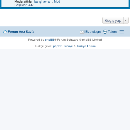
Moderatörler:
barışhayranı
,
Mod
Başlıklar:
437
Geçiş yap
Forum Ana Sayfa
Bize ulaşın
Takım
Powered by
phpBB
® Forum Software © phpBB Limited
Türkçe çeviri:
phpBB Türkiye
&
Türkiye Forum