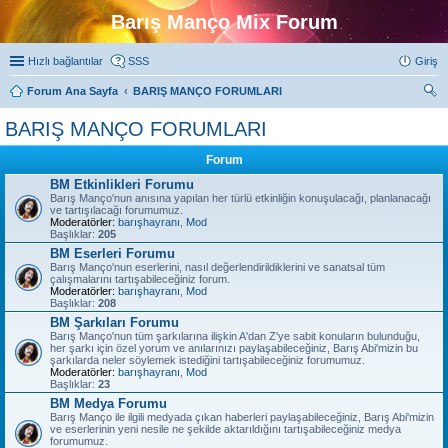
Barış Manço Mix Forum
Hızlı bağlantılar
SSS
Giriş
Forum Ana Sayfa
BARIŞ MANÇO FORUMLARI
ra
BARIŞ MANÇO FORUMLARI
Forum
BM Etkinlikleri Forumu
Barış Manço'nun anısına yapılan her türlü etkinliğin konuşulacağı, planlanacağı
ve tartışılacağı forumumuz.
Moderatörler:
barışhayranı
,
Mod
Başlıklar:
205
BM Eserleri Forumu
Barış Manço'nun eserlerini, nasıl değerlendirildiklerini ve sanatsal tüm
çalışmalarını tartışabileceğiniz forum.
Moderatörler:
barışhayranı
,
Mod
Başlıklar:
208
BM Şarkıları Forumu
Barış Manço'nun tüm şarkılarına ilişkin A'dan Z'ye sabit konuların bulunduğu,
her şarkı için özel yorum ve anılarınızı paylaşabileceğiniz, Barış Abi'mizin bu
şarkılarda neler söylemek istediğini tartışabileceğiniz forumumuz.
Moderatörler:
barışhayranı
,
Mod
Başlıklar:
23
BM Medya Forumu
Barış Manço ile ilgili medyada çıkan haberleri paylaşabileceğiniz, Barış Abi'mizin
ve eserlerinin yeni nesile ne şekilde aktarıldığını tartışabileceğiniz medya
forumumuz.