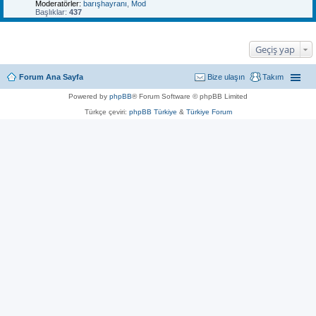
Moderatörler:
barışhayranı
,
Mod
Başlıklar:
437
Geçiş yap
Forum Ana Sayfa
Bize ulaşın
Takım
Powered by
phpBB
® Forum Software © phpBB Limited
Türkçe çeviri:
phpBB Türkiye
&
Türkiye Forum