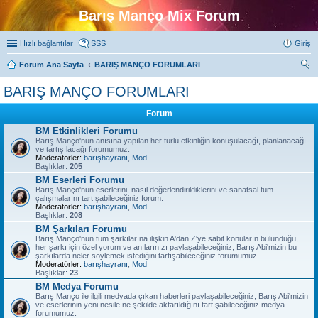
Barış Manço Mix Forum
Hızlı bağlantılar
SSS
Giriş
Forum Ana Sayfa
BARIŞ MANÇO FORUMLARI
ra
BARIŞ MANÇO FORUMLARI
Forum
BM Etkinlikleri Forumu
Barış Manço'nun anısına yapılan her türlü etkinliğin konuşulacağı, planlanacağı
ve tartışılacağı forumumuz.
Moderatörler:
barışhayranı
,
Mod
Başlıklar:
205
BM Eserleri Forumu
Barış Manço'nun eserlerini, nasıl değerlendirildiklerini ve sanatsal tüm
çalışmalarını tartışabileceğiniz forum.
Moderatörler:
barışhayranı
,
Mod
Başlıklar:
208
BM Şarkıları Forumu
Barış Manço'nun tüm şarkılarına ilişkin A'dan Z'ye sabit konuların bulunduğu,
her şarkı için özel yorum ve anılarınızı paylaşabileceğiniz, Barış Abi'mizin bu
şarkılarda neler söylemek istediğini tartışabileceğiniz forumumuz.
Moderatörler:
barışhayranı
,
Mod
Başlıklar:
23
BM Medya Forumu
Barış Manço ile ilgili medyada çıkan haberleri paylaşabileceğiniz, Barış Abi'mizin
ve eserlerinin yeni nesile ne şekilde aktarıldığını tartışabileceğiniz medya
forumumuz.