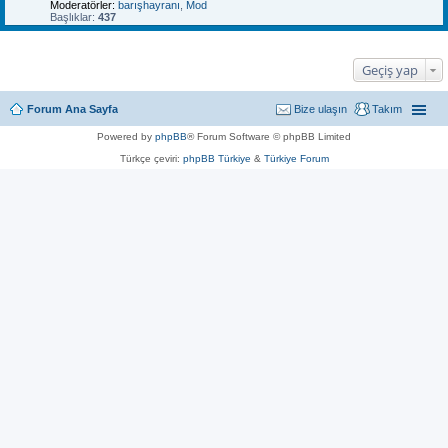
Moderatörler:
barışhayranı
,
Mod
Başlıklar:
437
Geçiş yap
Forum Ana Sayfa
Bize ulaşın
Takım
Powered by
phpBB
® Forum Software © phpBB Limited
Türkçe çeviri:
phpBB Türkiye
&
Türkiye Forum