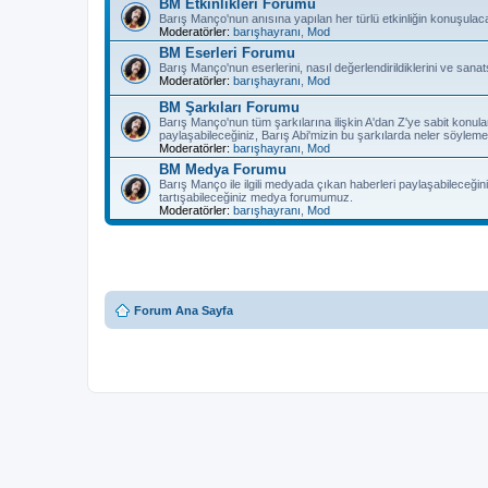
BM Etkinlikleri Forumu
Barış Manço'nun anısına yapılan her türlü etkinliğin konuşulac
Moderatörler:
barışhayranı
,
Mod
BM Eserleri Forumu
Barış Manço'nun eserlerini, nasıl değerlendirildiklerini ve sanat
Moderatörler:
barışhayranı
,
Mod
BM Şarkıları Forumu
Barış Manço'nun tüm şarkılarına ilişkin A'dan Z'ye sabit konula
paylaşabileceğiniz, Barış Abi'mizin bu şarkılarda neler söyleme
Moderatörler:
barışhayranı
,
Mod
BM Medya Forumu
Barış Manço ile ilgili medyada çıkan haberleri paylaşabileceğiniz
tartışabileceğiniz medya forumumuz.
Moderatörler:
barışhayranı
,
Mod
Forum Ana Sayfa