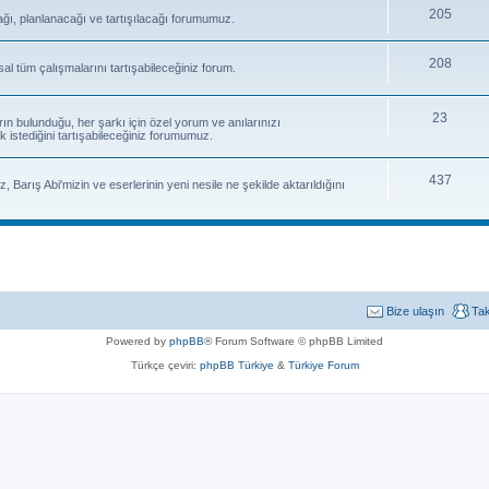
205
ağı, planlanacağı ve tartışılacağı forumumuz.
208
sal tüm çalışmalarını tartışabileceğiniz forum.
23
rın bulunduğu, her şarkı için özel yorum ve anılarınızı
k istediğini tartışabileceğiniz forumumuz.
437
, Barış Abi'mizin ve eserlerinin yeni nesile ne şekilde aktarıldığını
Bize ulaşın
Ta
Powered by
phpBB
® Forum Software © phpBB Limited
Türkçe çeviri:
phpBB Türkiye
&
Türkiye Forum