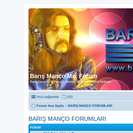
Barış Manço Mix Forum
BarışSeverler Kulübü Üyelerinin Resmi Buluşma Noktası
Hızlı bağlantılar
SSS
Forum Ana Sayfa
BARIŞ MANÇO FORUMLARI
BARIŞ MANÇO FORUMLARI
FORUM