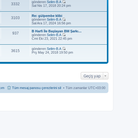
gönderen
Selim-B.A
3332
S
Sal Nis 17, 2018 20:24 pm
o
n
Re: gülpembe klibi
m
3103
gönderen
Selim-B.A
e
S
Sal Ara 17, 2024 16:56 pm
s
o
a
n
j
B Harfi İle Başlayan BM Şarkı…
937
m
ı
gönderen
Selim-B.A
e
S
g
Cmt Eki 23, 2021 22:45 pm
s
o
ö
a
n
r
j
gönderen
Selim-B.A
m
ü
3615
S
ı
Prş May 24, 2018 19:50 pm
e
n
o
g
s
t
n
ö
a
ü
m
r
j
l
e
ü
ı
e
s
n
g
a
t
ö
Geçiş yap
j
ü
r
ı
l
ü
g
e
n
kım
Tüm mesaj panosu çerezlerini sil
Tüm zamanlar
UTC+03:00
ö
t
r
ü
ü
l
n
e
t
ü
l
e