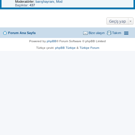
Moderatörler:
barışhayranı
,
Mod
Başlıklar:
437
Geçiş yap
Forum Ana Sayfa
Bize ulaşın
Takım
Powered by
phpBB
® Forum Software © phpBB Limited
Türkçe çeviri:
phpBB Türkiye
&
Türkiye Forum