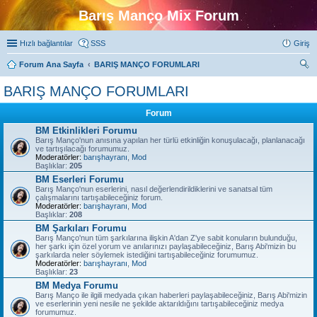
Barış Manço Mix Forum
Hızlı bağlantılar
SSS
Giriş
Forum Ana Sayfa
BARIŞ MANÇO FORUMLARI
ra
BARIŞ MANÇO FORUMLARI
Forum
BM Etkinlikleri Forumu
Barış Manço'nun anısına yapılan her türlü etkinliğin konuşulacağı, planlanacağı
ve tartışılacağı forumumuz.
Moderatörler:
barışhayranı
,
Mod
Başlıklar:
205
BM Eserleri Forumu
Barış Manço'nun eserlerini, nasıl değerlendirildiklerini ve sanatsal tüm
çalışmalarını tartışabileceğiniz forum.
Moderatörler:
barışhayranı
,
Mod
Başlıklar:
208
BM Şarkıları Forumu
Barış Manço'nun tüm şarkılarına ilişkin A'dan Z'ye sabit konuların bulunduğu,
her şarkı için özel yorum ve anılarınızı paylaşabileceğiniz, Barış Abi'mizin bu
şarkılarda neler söylemek istediğini tartışabileceğiniz forumumuz.
Moderatörler:
barışhayranı
,
Mod
Başlıklar:
23
BM Medya Forumu
Barış Manço ile ilgili medyada çıkan haberleri paylaşabileceğiniz, Barış Abi'mizin
ve eserlerinin yeni nesile ne şekilde aktarıldığını tartışabileceğiniz medya
forumumuz.