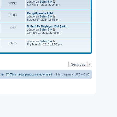
gönderen
Selim-B.A
3332
S
Sal Nis 17, 2018 20:24 pm
o
n
Re: gülpembe klibi
m
3103
gönderen
Selim-B.A
e
S
Sal Ara 17, 2024 16:56 pm
s
o
a
n
j
B Harfi İle Başlayan BM Şarkı…
937
m
ı
gönderen
Selim-B.A
e
S
g
Cmt Eki 23, 2021 22:45 pm
s
o
ö
a
n
r
j
gönderen
Selim-B.A
m
ü
3615
S
ı
Prş May 24, 2018 19:50 pm
e
n
o
g
s
t
n
ö
a
ü
m
r
j
l
e
ü
ı
e
s
n
g
a
t
ö
Geçiş yap
j
ü
r
ı
l
ü
g
e
n
kım
Tüm mesaj panosu çerezlerini sil
Tüm zamanlar
UTC+03:00
ö
t
r
ü
ü
l
n
e
t
ü
l
e