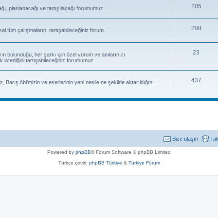
205
ağı, planlanacağı ve tartışılacağı forumumuz.
208
sal tüm çalışmalarını tartışabileceğiniz forum.
23
rın bulunduğu, her şarkı için özel yorum ve anılarınızı
k istediğini tartışabileceğiniz forumumuz.
437
, Barış Abi'mizin ve eserlerinin yeni nesile ne şekilde aktarıldığını
Bize ulaşın
Ta
Powered by
phpBB
® Forum Software © phpBB Limited
Türkçe çeviri:
phpBB Türkiye
&
Türkiye Forum