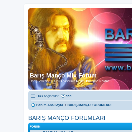
Barış Manço Mix Forum
BarışSeverler Kulübü Üyelerinin Resmi Buluşma Noktası
Hızlı bağlantılar
SSS
Forum Ana Sayfa
BARIŞ MANÇO FORUMLARI
BARIŞ MANÇO FORUMLARI
FORUM