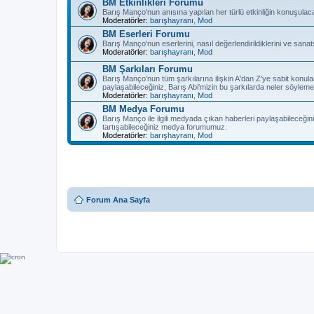
BM Etkinlikleri Forumu
Barış Manço'nun anısına yapılan her türlü etkinliğin konuşulac
Moderatörler:
barışhayranı
,
Mod
BM Eserleri Forumu
Barış Manço'nun eserlerini, nasıl değerlendirildiklerini ve sanat
Moderatörler:
barışhayranı
,
Mod
BM Şarkıları Forumu
Barış Manço'nun tüm şarkılarına ilişkin A'dan Z'ye sabit konula
paylaşabileceğiniz, Barış Abi'mizin bu şarkılarda neler söyleme
Moderatörler:
barışhayranı
,
Mod
BM Medya Forumu
Barış Manço ile ilgili medyada çıkan haberleri paylaşabileceğiniz
tartışabileceğiniz medya forumumuz.
Moderatörler:
barışhayranı
,
Mod
Forum Ana Sayfa