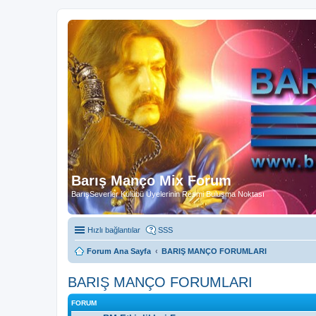
Barış Manço Mix Forum
BarışSeverler Kulübü Üyelerinin Resmi Buluşma Noktası
Hızlı bağlantılar
SSS
Forum Ana Sayfa
BARIŞ MANÇO FORUMLARI
BARIŞ MANÇO FORUMLARI
FORUM