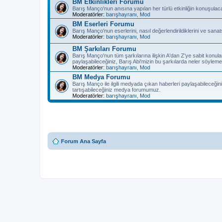
BM Etkinlikleri Forumu
Barış Manço'nun anısına yapılan her türlü etkinliğin konuşulac
Moderatörler:
barışhayranı
,
Mod
BM Eserleri Forumu
Barış Manço'nun eserlerini, nasıl değerlendirildiklerini ve sanat
Moderatörler:
barışhayranı
,
Mod
BM Şarkıları Forumu
Barış Manço'nun tüm şarkılarına ilişkin A'dan Z'ye sabit konula
paylaşabileceğiniz, Barış Abi'mizin bu şarkılarda neler söyleme
Moderatörler:
barışhayranı
,
Mod
BM Medya Forumu
Barış Manço ile ilgili medyada çıkan haberleri paylaşabileceğiniz
tartışabileceğiniz medya forumumuz.
Moderatörler:
barışhayranı
,
Mod
Forum Ana Sayfa