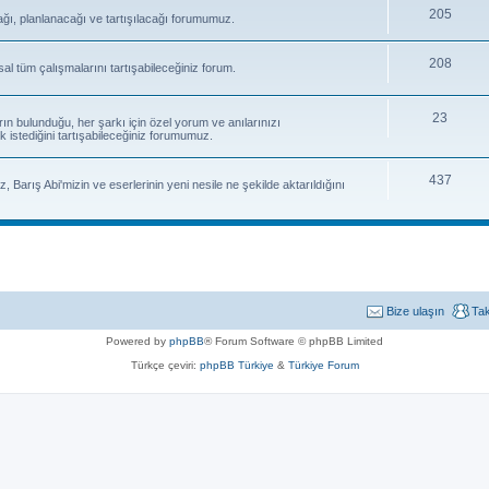
205
ağı, planlanacağı ve tartışılacağı forumumuz.
208
sal tüm çalışmalarını tartışabileceğiniz forum.
23
rın bulunduğu, her şarkı için özel yorum ve anılarınızı
k istediğini tartışabileceğiniz forumumuz.
437
, Barış Abi'mizin ve eserlerinin yeni nesile ne şekilde aktarıldığını
Bize ulaşın
Ta
Powered by
phpBB
® Forum Software © phpBB Limited
Türkçe çeviri:
phpBB Türkiye
&
Türkiye Forum