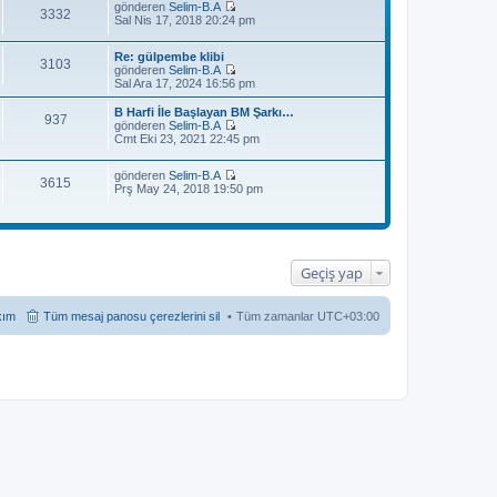
gönderen
Selim-B.A
3332
S
Sal Nis 17, 2018 20:24 pm
o
n
Re: gülpembe klibi
m
3103
gönderen
Selim-B.A
e
S
Sal Ara 17, 2024 16:56 pm
s
o
a
n
j
B Harfi İle Başlayan BM Şarkı…
937
m
ı
gönderen
Selim-B.A
e
S
g
Cmt Eki 23, 2021 22:45 pm
s
o
ö
a
n
r
j
gönderen
Selim-B.A
m
ü
3615
S
ı
Prş May 24, 2018 19:50 pm
e
n
o
g
s
t
n
ö
a
ü
m
r
j
l
e
ü
ı
e
s
n
g
a
t
ö
Geçiş yap
j
ü
r
ı
l
ü
g
e
n
kım
Tüm mesaj panosu çerezlerini sil
Tüm zamanlar
UTC+03:00
ö
t
r
ü
ü
l
n
e
t
ü
l
e