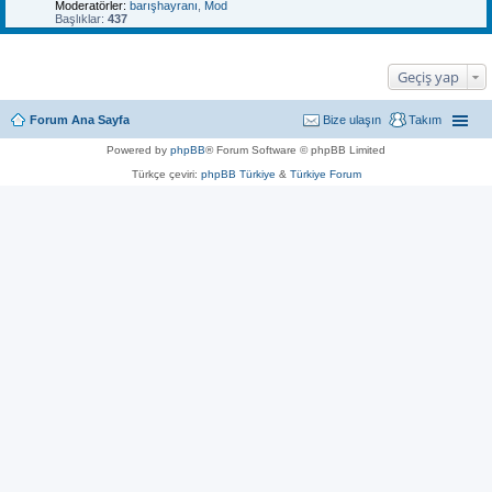
Moderatörler:
barışhayranı
,
Mod
Başlıklar:
437
Geçiş yap
Forum Ana Sayfa
Bize ulaşın
Takım
Powered by
phpBB
® Forum Software © phpBB Limited
Türkçe çeviri:
phpBB Türkiye
&
Türkiye Forum