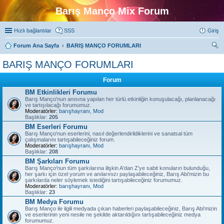
Barış Manço Mix Forum
Hızlı bağlantılar
SSS
Giriş
Forum Ana Sayfa
BARIŞ MANÇO FORUMLARI
ra
BARIŞ MANÇO FORUMLARI
Forum
BM Etkinlikleri Forumu
Barış Manço'nun anısına yapılan her türlü etkinliğin konuşulacağı, planlanacağı
ve tartışılacağı forumumuz.
Moderatörler:
barışhayranı
,
Mod
Başlıklar:
205
BM Eserleri Forumu
Barış Manço'nun eserlerini, nasıl değerlendirildiklerini ve sanatsal tüm
çalışmalarını tartışabileceğiniz forum.
Moderatörler:
barışhayranı
,
Mod
Başlıklar:
208
BM Şarkıları Forumu
Barış Manço'nun tüm şarkılarına ilişkin A'dan Z'ye sabit konuların bulunduğu,
her şarkı için özel yorum ve anılarınızı paylaşabileceğiniz, Barış Abi'mizin bu
şarkılarda neler söylemek istediğini tartışabileceğiniz forumumuz.
Moderatörler:
barışhayranı
,
Mod
Başlıklar:
23
BM Medya Forumu
Barış Manço ile ilgili medyada çıkan haberleri paylaşabileceğiniz, Barış Abi'mizin
ve eserlerinin yeni nesile ne şekilde aktarıldığını tartışabileceğiniz medya
forumumuz.