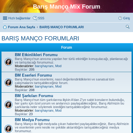
Barış Manço Mix Forum
Hızlı bağlantılar
SSS
Giriş
Forum Ana Sayfa
BARIŞ MANÇO FORUMLARI
ra
BARIŞ MANÇO FORUMLARI
Forum
BM Etkinlikleri Forumu
Barış Manço'nun anısına yapılan her türlü etkinliğin konuşulacağı, planlanacağı
ve tartışılacağı forumumuz.
Moderatörler:
barışhayranı
,
Mod
Başlıklar:
205
BM Eserleri Forumu
Barış Manço'nun eserlerini, nasıl değerlendirildiklerini ve sanatsal tüm
çalışmalarını tartışabileceğiniz forum.
Moderatörler:
barışhayranı
,
Mod
Başlıklar:
208
BM Şarkıları Forumu
Barış Manço'nun tüm şarkılarına ilişkin A'dan Z'ye sabit konuların bulunduğu,
her şarkı için özel yorum ve anılarınızı paylaşabileceğiniz, Barış Abi'mizin bu
şarkılarda neler söylemek istediğini tartışabileceğiniz forumumuz.
Moderatörler:
barışhayranı
,
Mod
Başlıklar:
23
BM Medya Forumu
Barış Manço ile ilgili medyada çıkan haberleri paylaşabileceğiniz, Barış Abi'mizin
ve eserlerinin yeni nesile ne şekilde aktarıldığını tartışabileceğiniz medya
forumumuz.