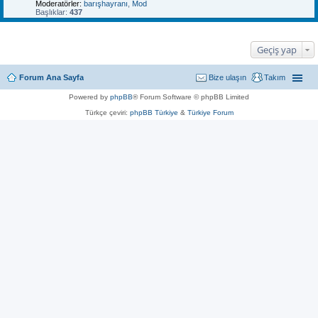
Moderatörler:
barışhayranı
,
Mod
Başlıklar:
437
Geçiş yap
Forum Ana Sayfa
Bize ulaşın
Takım
Powered by
phpBB
® Forum Software © phpBB Limited
Türkçe çeviri:
phpBB Türkiye
&
Türkiye Forum