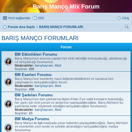
Barış Manço Mix Forum
Hızlı bağlantılar
SSS
Giriş
Forum Ana Sayfa
BARIŞ MANÇO FORUMLARI
ra
BARIŞ MANÇO FORUMLARI
Forum
BM Etkinlikleri Forumu
Barış Manço'nun anısına yapılan her türlü etkinliğin konuşulacağı, planlanacağı
ve tartışılacağı forumumuz.
Moderatörler:
barışhayranı
,
Mod
Başlıklar:
205
BM Eserleri Forumu
Barış Manço'nun eserlerini, nasıl değerlendirildiklerini ve sanatsal tüm
çalışmalarını tartışabileceğiniz forum.
Moderatörler:
barışhayranı
,
Mod
Başlıklar:
208
BM Şarkıları Forumu
Barış Manço'nun tüm şarkılarına ilişkin A'dan Z'ye sabit konuların bulunduğu,
her şarkı için özel yorum ve anılarınızı paylaşabileceğiniz, Barış Abi'mizin bu
şarkılarda neler söylemek istediğini tartışabileceğiniz forumumuz.
Moderatörler:
barışhayranı
,
Mod
Başlıklar:
23
BM Medya Forumu
Barış Manço ile ilgili medyada çıkan haberleri paylaşabileceğiniz, Barış Abi'mizin
ve eserlerinin yeni nesile ne şekilde aktarıldığını tartışabileceğiniz medya
forumumuz.