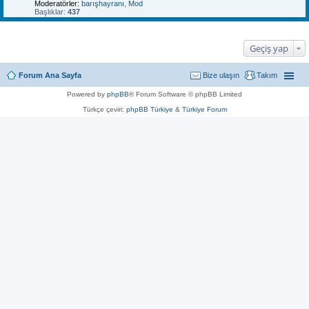
Moderatörler:
barışhayranı
,
Mod
Başlıklar:
437
Geçiş yap
Forum Ana Sayfa
Bize ulaşın
Takım
Powered by
phpBB
® Forum Software © phpBB Limited
Türkçe çeviri:
phpBB Türkiye
&
Türkiye Forum