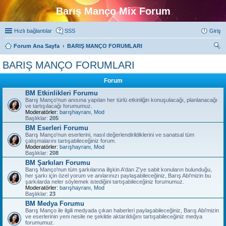
Barış Manço Mix Forum
Hızlı bağlantılar
SSS
Giriş
Forum Ana Sayfa
BARIŞ MANÇO FORUMLARI
ra
BARIŞ MANÇO FORUMLARI
Forum
BM Etkinlikleri Forumu
Barış Manço'nun anısına yapılan her türlü etkinliğin konuşulacağı, planlanacağı
ve tartışılacağı forumumuz.
Moderatörler:
barışhayranı
,
Mod
Başlıklar:
205
BM Eserleri Forumu
Barış Manço'nun eserlerini, nasıl değerlendirildiklerini ve sanatsal tüm
çalışmalarını tartışabileceğiniz forum.
Moderatörler:
barışhayranı
,
Mod
Başlıklar:
208
BM Şarkıları Forumu
Barış Manço'nun tüm şarkılarına ilişkin A'dan Z'ye sabit konuların bulunduğu,
her şarkı için özel yorum ve anılarınızı paylaşabileceğiniz, Barış Abi'mizin bu
şarkılarda neler söylemek istediğini tartışabileceğiniz forumumuz.
Moderatörler:
barışhayranı
,
Mod
Başlıklar:
23
BM Medya Forumu
Barış Manço ile ilgili medyada çıkan haberleri paylaşabileceğiniz, Barış Abi'mizin
ve eserlerinin yeni nesile ne şekilde aktarıldığını tartışabileceğiniz medya
forumumuz.