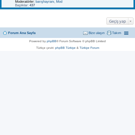
Moderatörler:
barışhayranı
,
Mod
Başlıklar:
437
Geçiş yap
Forum Ana Sayfa
Bize ulaşın
Takım
Powered by
phpBB
® Forum Software © phpBB Limited
Türkçe çeviri:
phpBB Türkiye
&
Türkiye Forum