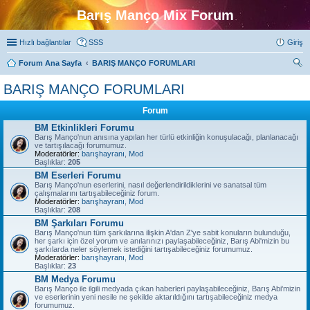
Barış Manço Mix Forum
Hızlı bağlantılar
SSS
Giriş
Forum Ana Sayfa
BARIŞ MANÇO FORUMLARI
ra
BARIŞ MANÇO FORUMLARI
Forum
BM Etkinlikleri Forumu
Barış Manço'nun anısına yapılan her türlü etkinliğin konuşulacağı, planlanacağı
ve tartışılacağı forumumuz.
Moderatörler:
barışhayranı
,
Mod
Başlıklar:
205
BM Eserleri Forumu
Barış Manço'nun eserlerini, nasıl değerlendirildiklerini ve sanatsal tüm
çalışmalarını tartışabileceğiniz forum.
Moderatörler:
barışhayranı
,
Mod
Başlıklar:
208
BM Şarkıları Forumu
Barış Manço'nun tüm şarkılarına ilişkin A'dan Z'ye sabit konuların bulunduğu,
her şarkı için özel yorum ve anılarınızı paylaşabileceğiniz, Barış Abi'mizin bu
şarkılarda neler söylemek istediğini tartışabileceğiniz forumumuz.
Moderatörler:
barışhayranı
,
Mod
Başlıklar:
23
BM Medya Forumu
Barış Manço ile ilgili medyada çıkan haberleri paylaşabileceğiniz, Barış Abi'mizin
ve eserlerinin yeni nesile ne şekilde aktarıldığını tartışabileceğiniz medya
forumumuz.