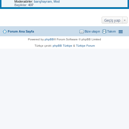
Moderatörler:
barışhayranı
,
Mod
Başlıklar:
437
Geçiş yap
Forum Ana Sayfa
Bize ulaşın
Takım
Powered by
phpBB
® Forum Software © phpBB Limited
Türkçe çeviri:
phpBB Türkiye
&
Türkiye Forum