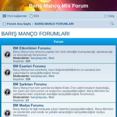
Barış Manço Mix Forum
Hızlı bağlantılar
SSS
Giriş
Forum Ana Sayfa
BARIŞ MANÇO FORUMLARI
ra
BARIŞ MANÇO FORUMLARI
Forum
BM Etkinlikleri Forumu
Barış Manço'nun anısına yapılan her türlü etkinliğin konuşulacağı, planlanacağı
ve tartışılacağı forumumuz.
Moderatörler:
barışhayranı
,
Mod
Başlıklar:
205
BM Eserleri Forumu
Barış Manço'nun eserlerini, nasıl değerlendirildiklerini ve sanatsal tüm
çalışmalarını tartışabileceğiniz forum.
Moderatörler:
barışhayranı
,
Mod
Başlıklar:
208
BM Şarkıları Forumu
Barış Manço'nun tüm şarkılarına ilişkin A'dan Z'ye sabit konuların bulunduğu,
her şarkı için özel yorum ve anılarınızı paylaşabileceğiniz, Barış Abi'mizin bu
şarkılarda neler söylemek istediğini tartışabileceğiniz forumumuz.
Moderatörler:
barışhayranı
,
Mod
Başlıklar:
23
BM Medya Forumu
Barış Manço ile ilgili medyada çıkan haberleri paylaşabileceğiniz, Barış Abi'mizin
ve eserlerinin yeni nesile ne şekilde aktarıldığını tartışabileceğiniz medya
forumumuz.