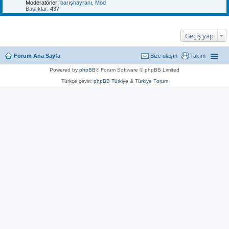
Moderatörler:
barışhayranı
,
Mod
Başlıklar:
437
Geçiş yap
Forum Ana Sayfa
Bize ulaşın
Takım
Powered by
phpBB
® Forum Software © phpBB Limited
Türkçe çeviri:
phpBB Türkiye
&
Türkiye Forum