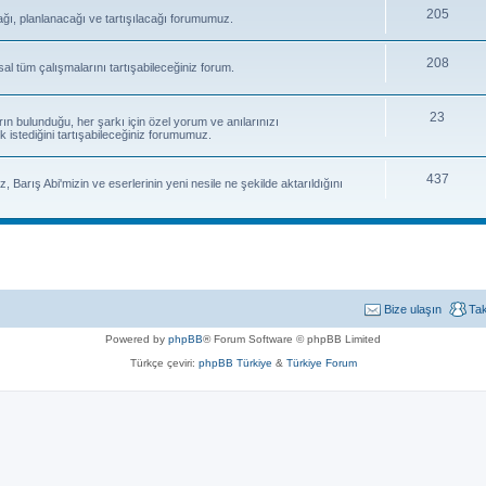
205
ağı, planlanacağı ve tartışılacağı forumumuz.
208
sal tüm çalışmalarını tartışabileceğiniz forum.
23
rın bulunduğu, her şarkı için özel yorum ve anılarınızı
k istediğini tartışabileceğiniz forumumuz.
437
, Barış Abi'mizin ve eserlerinin yeni nesile ne şekilde aktarıldığını
Bize ulaşın
Ta
Powered by
phpBB
® Forum Software © phpBB Limited
Türkçe çeviri:
phpBB Türkiye
&
Türkiye Forum