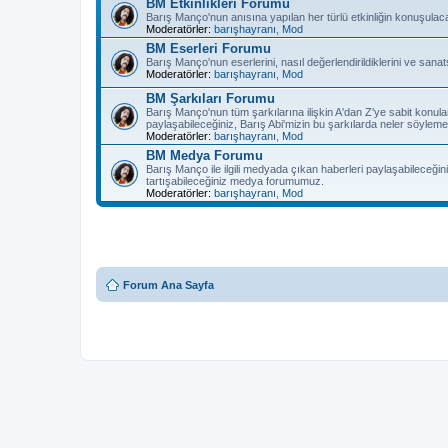
BM Etkinlikleri Forumu
Barış Manço'nun anısına yapılan her türlü etkinliğin konuşulac
Moderatörler:
barışhayranı
,
Mod
BM Eserleri Forumu
Barış Manço'nun eserlerini, nasıl değerlendirildiklerini ve sanat
Moderatörler:
barışhayranı
,
Mod
BM Şarkıları Forumu
Barış Manço'nun tüm şarkılarına ilişkin A'dan Z'ye sabit konula
paylaşabileceğiniz, Barış Abi'mizin bu şarkılarda neler söyleme
Moderatörler:
barışhayranı
,
Mod
BM Medya Forumu
Barış Manço ile ilgili medyada çıkan haberleri paylaşabileceğiniz
tartışabileceğiniz medya forumumuz.
Moderatörler:
barışhayranı
,
Mod
Forum Ana Sayfa