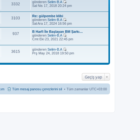
gönderen
Selim-B.A
3332
S
Sal Nis 17, 2018 20:24 pm
o
n
Re: gülpembe klibi
m
3103
gönderen
Selim-B.A
e
S
Sal Ara 17, 2024 16:56 pm
s
o
a
n
j
B Harfi İle Başlayan BM Şarkı…
937
m
ı
gönderen
Selim-B.A
e
S
g
Cmt Eki 23, 2021 22:45 pm
s
o
ö
a
n
r
j
gönderen
Selim-B.A
m
ü
3615
S
ı
Prş May 24, 2018 19:50 pm
e
n
o
g
s
t
n
ö
a
ü
m
r
j
l
e
ü
ı
e
s
n
g
a
t
ö
Geçiş yap
j
ü
r
ı
l
ü
g
e
n
kım
Tüm mesaj panosu çerezlerini sil
Tüm zamanlar
UTC+03:00
ö
t
r
ü
ü
l
n
e
t
ü
l
e