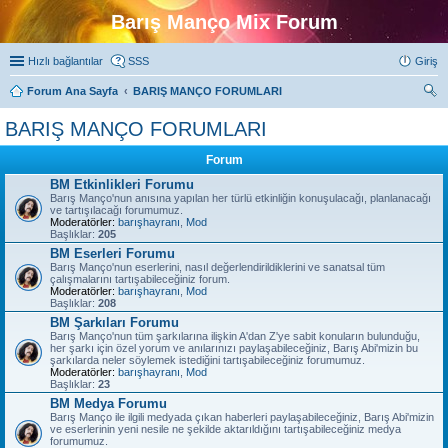
Barış Manço Mix Forum
Hızlı bağlantılar
SSS
Giriş
Forum Ana Sayfa
BARIŞ MANÇO FORUMLARI
ra
BARIŞ MANÇO FORUMLARI
Forum
BM Etkinlikleri Forumu
Barış Manço'nun anısına yapılan her türlü etkinliğin konuşulacağı, planlanacağı
ve tartışılacağı forumumuz.
Moderatörler:
barışhayranı
,
Mod
Başlıklar:
205
BM Eserleri Forumu
Barış Manço'nun eserlerini, nasıl değerlendirildiklerini ve sanatsal tüm
çalışmalarını tartışabileceğiniz forum.
Moderatörler:
barışhayranı
,
Mod
Başlıklar:
208
BM Şarkıları Forumu
Barış Manço'nun tüm şarkılarına ilişkin A'dan Z'ye sabit konuların bulunduğu,
her şarkı için özel yorum ve anılarınızı paylaşabileceğiniz, Barış Abi'mizin bu
şarkılarda neler söylemek istediğini tartışabileceğiniz forumumuz.
Moderatörler:
barışhayranı
,
Mod
Başlıklar:
23
BM Medya Forumu
Barış Manço ile ilgili medyada çıkan haberleri paylaşabileceğiniz, Barış Abi'mizin
ve eserlerinin yeni nesile ne şekilde aktarıldığını tartışabileceğiniz medya
forumumuz.