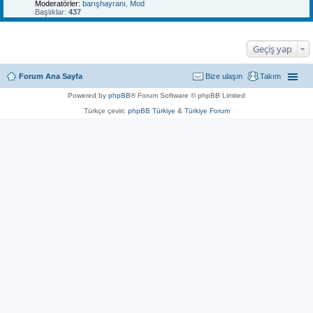
Moderatörler:
barışhayranı
,
Mod
Başlıklar:
437
Geçiş yap
Forum Ana Sayfa
Bize ulaşın
Takım
Powered by
phpBB
® Forum Software © phpBB Limited
Türkçe çeviri:
phpBB Türkiye
&
Türkiye Forum