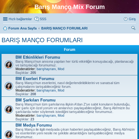
Barış Manço Mix Forum
Hızlı bağlantılar
SSS
Giriş
Forum Ana Sayfa
BARIŞ MANÇO FORUMLARI
ra
BARIŞ MANÇO FORUMLARI
Forum
BM Etkinlikleri Forumu
Barış Manço'nun anısına yapılan her türlü etkinliğin konuşulacağı, planlanacağı
ve tartışılacağı forumumuz.
Moderatörler:
barışhayranı
,
Mod
Başlıklar:
205
BM Eserleri Forumu
Barış Manço'nun eserlerini, nasıl değerlendirildiklerini ve sanatsal tüm
çalışmalarını tartışabileceğiniz forum.
Moderatörler:
barışhayranı
,
Mod
Başlıklar:
208
BM Şarkıları Forumu
Barış Manço'nun tüm şarkılarına ilişkin A'dan Z'ye sabit konuların bulunduğu,
her şarkı için özel yorum ve anılarınızı paylaşabileceğiniz, Barış Abi'mizin bu
şarkılarda neler söylemek istediğini tartışabileceğiniz forumumuz.
Moderatörler:
barışhayranı
,
Mod
Başlıklar:
23
BM Medya Forumu
Barış Manço ile ilgili medyada çıkan haberleri paylaşabileceğiniz, Barış Abi'mizin
ve eserlerinin yeni nesile ne şekilde aktarıldığını tartışabileceğiniz medya
forumumuz.