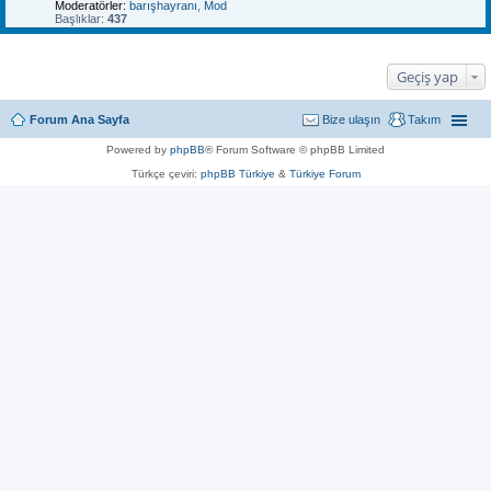
Moderatörler:
barışhayranı
,
Mod
Başlıklar:
437
Geçiş yap
Forum Ana Sayfa
Bize ulaşın
Takım
Powered by
phpBB
® Forum Software © phpBB Limited
Türkçe çeviri:
phpBB Türkiye
&
Türkiye Forum