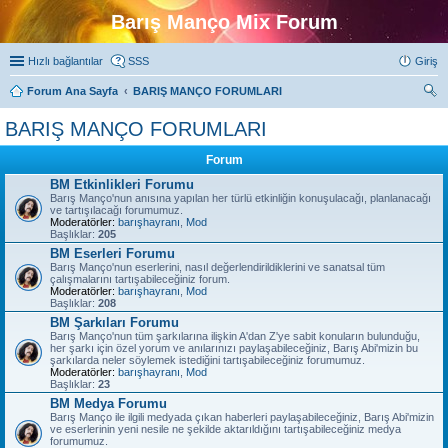
Barış Manço Mix Forum
Hızlı bağlantılar
SSS
Giriş
Forum Ana Sayfa
BARIŞ MANÇO FORUMLARI
ra
BARIŞ MANÇO FORUMLARI
Forum
BM Etkinlikleri Forumu
Barış Manço'nun anısına yapılan her türlü etkinliğin konuşulacağı, planlanacağı
ve tartışılacağı forumumuz.
Moderatörler:
barışhayranı
,
Mod
Başlıklar:
205
BM Eserleri Forumu
Barış Manço'nun eserlerini, nasıl değerlendirildiklerini ve sanatsal tüm
çalışmalarını tartışabileceğiniz forum.
Moderatörler:
barışhayranı
,
Mod
Başlıklar:
208
BM Şarkıları Forumu
Barış Manço'nun tüm şarkılarına ilişkin A'dan Z'ye sabit konuların bulunduğu,
her şarkı için özel yorum ve anılarınızı paylaşabileceğiniz, Barış Abi'mizin bu
şarkılarda neler söylemek istediğini tartışabileceğiniz forumumuz.
Moderatörler:
barışhayranı
,
Mod
Başlıklar:
23
BM Medya Forumu
Barış Manço ile ilgili medyada çıkan haberleri paylaşabileceğiniz, Barış Abi'mizin
ve eserlerinin yeni nesile ne şekilde aktarıldığını tartışabileceğiniz medya
forumumuz.