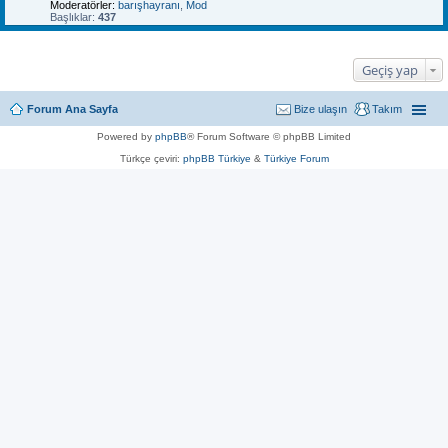
Moderatörler:
barışhayranı
,
Mod
Başlıklar:
437
Geçiş yap
Forum Ana Sayfa
Bize ulaşın
Takım
Powered by
phpBB
® Forum Software © phpBB Limited
Türkçe çeviri:
phpBB Türkiye
&
Türkiye Forum