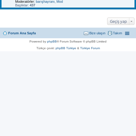
Moderatörler:
barışhayranı
,
Mod
Başlıklar:
437
Geçiş yap
Forum Ana Sayfa
Bize ulaşın
Takım
Powered by
phpBB
® Forum Software © phpBB Limited
Türkçe çeviri:
phpBB Türkiye
&
Türkiye Forum