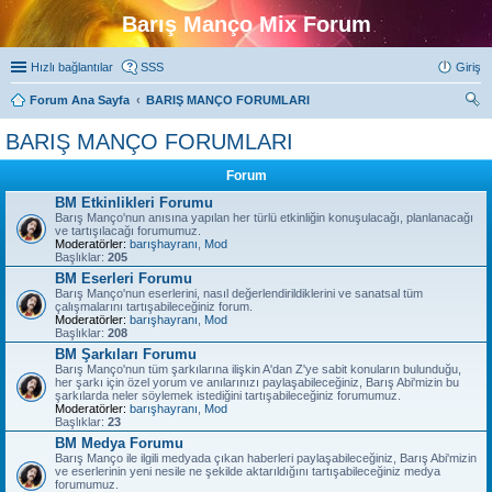
Barış Manço Mix Forum
Hızlı bağlantılar
SSS
Giriş
Forum Ana Sayfa
BARIŞ MANÇO FORUMLARI
ra
BARIŞ MANÇO FORUMLARI
Forum
BM Etkinlikleri Forumu
Barış Manço'nun anısına yapılan her türlü etkinliğin konuşulacağı, planlanacağı
ve tartışılacağı forumumuz.
Moderatörler:
barışhayranı
,
Mod
Başlıklar:
205
BM Eserleri Forumu
Barış Manço'nun eserlerini, nasıl değerlendirildiklerini ve sanatsal tüm
çalışmalarını tartışabileceğiniz forum.
Moderatörler:
barışhayranı
,
Mod
Başlıklar:
208
BM Şarkıları Forumu
Barış Manço'nun tüm şarkılarına ilişkin A'dan Z'ye sabit konuların bulunduğu,
her şarkı için özel yorum ve anılarınızı paylaşabileceğiniz, Barış Abi'mizin bu
şarkılarda neler söylemek istediğini tartışabileceğiniz forumumuz.
Moderatörler:
barışhayranı
,
Mod
Başlıklar:
23
BM Medya Forumu
Barış Manço ile ilgili medyada çıkan haberleri paylaşabileceğiniz, Barış Abi'mizin
ve eserlerinin yeni nesile ne şekilde aktarıldığını tartışabileceğiniz medya
forumumuz.