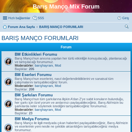
Barış Manço Mix Forum
Hızlı bağlantılar
SSS
Giriş
Forum Ana Sayfa
BARIŞ MANÇO FORUMLARI
ra
BARIŞ MANÇO FORUMLARI
Forum
BM Etkinlikleri Forumu
Barış Manço'nun anısına yapılan her türlü etkinliğin konuşulacağı, planlanacağı
ve tartışılacağı forumumuz.
Moderatörler:
barışhayranı
,
Mod
Başlıklar:
205
BM Eserleri Forumu
Barış Manço'nun eserlerini, nasıl değerlendirildiklerini ve sanatsal tüm
çalışmalarını tartışabileceğiniz forum.
Moderatörler:
barışhayranı
,
Mod
Başlıklar:
208
BM Şarkıları Forumu
Barış Manço'nun tüm şarkılarına ilişkin A'dan Z'ye sabit konuların bulunduğu,
her şarkı için özel yorum ve anılarınızı paylaşabileceğiniz, Barış Abi'mizin bu
şarkılarda neler söylemek istediğini tartışabileceğiniz forumumuz.
Moderatörler:
barışhayranı
,
Mod
Başlıklar:
23
BM Medya Forumu
Barış Manço ile ilgili medyada çıkan haberleri paylaşabileceğiniz, Barış Abi'mizin
ve eserlerinin yeni nesile ne şekilde aktarıldığını tartışabileceğiniz medya
forumumuz.