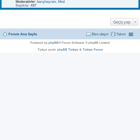
Moderatörler:
barışhayranı
,
Mod
Başlıklar:
437
Geçiş yap
Forum Ana Sayfa
Bize ulaşın
Takım
Powered by
phpBB
® Forum Software © phpBB Limited
Türkçe çeviri:
phpBB Türkiye
&
Türkiye Forum