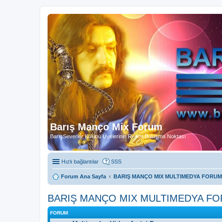
Barış Manço Mix Forum
BarışSeverler Kulübü Üyelerinin Resmi Buluşma Noktası
Hızlı bağlantılar
SSS
Forum Ana Sayfa
BARIŞ MANÇO MIX MULTIMEDYA FORUM
BARIŞ MANÇO MIX MULTIMEDYA F
FORUM