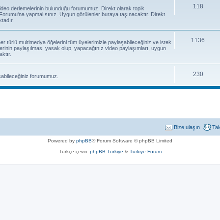
118
e video derlemelerinin bulunduğu forumumuz. Direkt olarak topik
orumu'na yapmalısınız. Uygun görülenler buraya taşınacaktır. Direkt
tadır.
1136
 her türlü multimedya öğelerini tüm üyelerimizle paylaşabileceğiniz ve istek
erinin paylaşılması yasak olup, yapacağınız video paylaşımları, uygun
ktır.
230
laşabileceğiniz forumumuz.
Bize ulaşın
Ta
Powered by
phpBB
® Forum Software © phpBB Limited
Türkçe çeviri:
phpBB Türkiye
&
Türkiye Forum