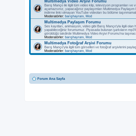
Multimedya Video Arşivi Forumu
Barış Manço ile ilgili tüm video klip, televizyon programları v
açamazsınız, yapacağınız paylaşımları Multimedya Paylaşım F
indirme linki olmayan YouTube videoları bu bölüme taşınmamak
Moderatörler:
barışhayranı
,
Mod
Multimedya Paylaşım Forumu
Ses kayıtları, animasyon, video gibi Barış Manço'yla ilgili olan
yapabileceğiniz forumumuz. Piyasada bulunan şarkıların mp3'l
görüldüğü takdirde Multimedya Video Arşivi Forumu'na taşınaca
Moderatörler:
barışhayranı
,
Mod
Multimedya Fotoğraf Arşivi Forumu
Barış Manço'yla ilgili tüm görselleri ve fotoğraf arşivlerini pay
Moderatörler:
barışhayranı
,
Mod
Forum Ana Sayfa