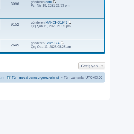
gönderen
com
3096
S
Pzr Nis 18, 2021 21:33 pm
o
n
m
e
gönderen
MANCHO1943
s
9152
S
Çrş Şub 19, 2025 21:09 pm
a
o
j
n
ı
m
g
e
ö
gönderen
Selim-B.A
s
r
2645
S
Çrş Oca 11, 2023 08:25 am
a
ü
o
j
n
n
ı
t
m
g
ü
e
ö
l
s
r
Geçiş yap
e
a
ü
j
n
ı
t
kım
Tüm mesaj panosu çerezlerini sil
Tüm zamanlar
UTC+03:00
g
ü
ö
l
r
e
ü
n
t
ü
l
e