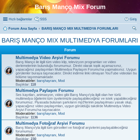
Barış Manço Mix Forum
Hızlı bağlantılar
SSS
Giriş
Forum Ana Sayfa
BARIŞ MANÇO MIX MULTIMEDYA FORUMLARI
ra
BARIŞ MANÇO MIX MULTIMEDYA FORUMLARI
Forum
Multimedya Video Arşivi Forumu
Barış Manço ile ilgili tüm video klip, televizyon programları ve video
derlemelerinin bulunduğu forumumuz. Direkt olarak topik açamazsınız,
yapacağınız paylaşımları Multimedya Paylaşım Forumu'na yapmalısınız. Uygun
görülenler buraya taşınacaktır. Direkt indirme linki olmayan YouTube videoları bu
bölüme taşınmamaktadır.
Moderatörler:
barışhayranı
,
Mod
Başlıklar:
118
Multimedya Paylaşım Forumu
Ses kayıtları, animasyon, video gibi Barış Manço'yla ilgili olan her türlü
multimedya öğelerini tüm üyelerimizle paylaşabileceğiniz ve istek yapabileceğiniz
forumumuz. Piyasada bulunan şarkıların mp3'lerinin paylaşılması yasak olup,
yapacağınız video paylaşımları, uygun görüldüğü takdirde Multimedya Video
Arşivi Forumu'na taşınacaktır.
Moderatörler:
barışhayranı
,
Mod
Başlıklar:
1136
Multimedya Fotoğraf Arşivi Forumu
Barış Manço'yla ilgili tüm görselleri ve fotoğraf arşivlerini paylaşabileceğiniz
forumumuz.
Moderatörler:
barışhayranı
,
Mod
Başlıklar:
230