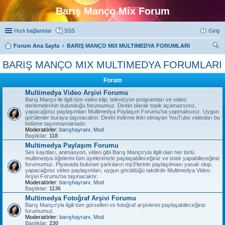
Barış Manço Mix Forum
Hızlı bağlantılar
SSS
Giriş
Forum Ana Sayfa
BARIŞ MANÇO MIX MULTIMEDYA FORUMLARI
ra
BARIŞ MANÇO MIX MULTIMEDYA FORUMLARI
Forum
Multimedya Video Arşivi Forumu
Barış Manço ile ilgili tüm video klip, televizyon programları ve video
derlemelerinin bulunduğu forumumuz. Direkt olarak topik açamazsınız,
yapacağınız paylaşımları Multimedya Paylaşım Forumu'na yapmalısınız. Uygun
görülenler buraya taşınacaktır. Direkt indirme linki olmayan YouTube videoları bu
bölüme taşınmamaktadır.
Moderatörler:
barışhayranı
,
Mod
Başlıklar:
118
Multimedya Paylaşım Forumu
Ses kayıtları, animasyon, video gibi Barış Manço'yla ilgili olan her türlü
multimedya öğelerini tüm üyelerimizle paylaşabileceğiniz ve istek yapabileceğiniz
forumumuz. Piyasada bulunan şarkıların mp3'lerinin paylaşılması yasak olup,
yapacağınız video paylaşımları, uygun görüldüğü takdirde Multimedya Video
Arşivi Forumu'na taşınacaktır.
Moderatörler:
barışhayranı
,
Mod
Başlıklar:
1136
Multimedya Fotoğraf Arşivi Forumu
Barış Manço'yla ilgili tüm görselleri ve fotoğraf arşivlerini paylaşabileceğiniz
forumumuz.
Moderatörler:
barışhayranı
,
Mod
Başlıklar:
230