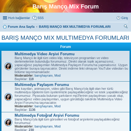
Barış Manço Mix Forum
Hızlı bağlantılar
SSS
Giriş
Forum Ana Sayfa
BARIŞ MANÇO MIX MULTIMEDYA FORUMLARI
ra
BARIŞ MANÇO MIX MULTIMEDYA FORUMLARI
Forum
Multimedya Video Arşivi Forumu
Barış Manço ile ilgili tüm video klip, televizyon programları ve video
derlemelerinin bulunduğu forumumuz. Direkt olarak topik açamazsınız,
yapacağınız paylaşımları Multimedya Paylaşım Forumu'na yapmalısınız. Uygun
görülenler buraya taşınacaktır. Direkt indirme linki olmayan YouTube videoları bu
bölüme taşınmamaktadır.
Moderatörler:
barışhayranı
,
Mod
Başlıklar:
118
Multimedya Paylaşım Forumu
Ses kayıtları, animasyon, video gibi Barış Manço'yla ilgili olan her türlü
multimedya öğelerini tüm üyelerimizle paylaşabileceğiniz ve istek yapabileceğiniz
forumumuz. Piyasada bulunan şarkıların mp3'lerinin paylaşılması yasak olup,
yapacağınız video paylaşımları, uygun görüldüğü takdirde Multimedya Video
Arşivi Forumu'na taşınacaktır.
Moderatörler:
barışhayranı
,
Mod
Başlıklar:
1136
Multimedya Fotoğraf Arşivi Forumu
Barış Manço'yla ilgili tüm görselleri ve fotoğraf arşivlerini paylaşabileceğiniz
forumumuz.
Moderatörler:
barışhayranı
,
Mod
Başlıklar:
230