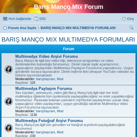
Barış Manço Mix Forum
Hızlı bağlantılar
SSS
Giriş
Forum Ana Sayfa
BARIŞ MANÇO MIX MULTIMEDYA FORUMLARI
ra
BARIŞ MANÇO MIX MULTIMEDYA FORUMLARI
Forum
Multimedya Video Arşivi Forumu
Barış Manço ile ilgili tüm video klip, televizyon programları ve video
derlemelerinin bulunduğu forumumuz. Direkt olarak topik açamazsınız,
yapacağınız paylaşımları Multimedya Paylaşım Forumu'na yapmalısınız. Uygun
görülenler buraya taşınacaktır. Direkt indirme linki olmayan YouTube videoları bu
bölüme taşınmamaktadır.
Moderatörler:
barışhayranı
,
Mod
Başlıklar:
118
Multimedya Paylaşım Forumu
Ses kayıtları, animasyon, video gibi Barış Manço'yla ilgili olan her türlü
multimedya öğelerini tüm üyelerimizle paylaşabileceğiniz ve istek yapabileceğiniz
forumumuz. Piyasada bulunan şarkıların mp3'lerinin paylaşılması yasak olup,
yapacağınız video paylaşımları, uygun görüldüğü takdirde Multimedya Video
Arşivi Forumu'na taşınacaktır.
Moderatörler:
barışhayranı
,
Mod
Başlıklar:
1136
Multimedya Fotoğraf Arşivi Forumu
Barış Manço'yla ilgili tüm görselleri ve fotoğraf arşivlerini paylaşabileceğiniz
forumumuz.
Moderatörler:
barışhayranı
,
Mod
Başlıklar:
230