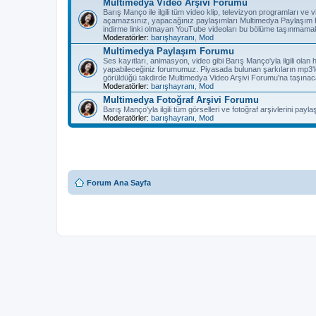
Multimedya Video Arşivi Forumu
Barış Manço ile ilgili tüm video klip, televizyon programları v
açamazsınız, yapacağınız paylaşımları Multimedya Paylaşım F
indirme linki olmayan YouTube videoları bu bölüme taşınmamak
Moderatörler:
barışhayranı
,
Mod
Multimedya Paylaşım Forumu
Ses kayıtları, animasyon, video gibi Barış Manço'yla ilgili olan
yapabileceğiniz forumumuz. Piyasada bulunan şarkıların mp3'l
görüldüğü takdirde Multimedya Video Arşivi Forumu'na taşınaca
Moderatörler:
barışhayranı
,
Mod
Multimedya Fotoğraf Arşivi Forumu
Barış Manço'yla ilgili tüm görselleri ve fotoğraf arşivlerini pay
Moderatörler:
barışhayranı
,
Mod
Forum Ana Sayfa