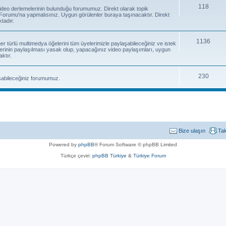
118
e video derlemelerinin bulunduğu forumumuz. Direkt olarak topik
orumu'na yapmalısınız. Uygun görülenler buraya taşınacaktır. Direkt
tadır.
1136
 her türlü multimedya öğelerini tüm üyelerimizle paylaşabileceğiniz ve istek
erinin paylaşılması yasak olup, yapacağınız video paylaşımları, uygun
ktır.
230
laşabileceğiniz forumumuz.
Bize ulaşın
Ta
Powered by
phpBB
® Forum Software © phpBB Limited
Türkçe çeviri:
phpBB Türkiye
&
Türkiye Forum