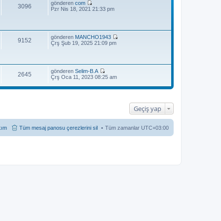
gönderen
com
3096
S
Pzr Nis 18, 2021 21:33 pm
o
n
m
e
gönderen
MANCHO1943
s
9152
S
Çrş Şub 19, 2025 21:09 pm
a
o
j
n
ı
m
g
e
ö
gönderen
Selim-B.A
s
r
2645
S
Çrş Oca 11, 2023 08:25 am
a
ü
o
j
n
n
ı
t
m
g
ü
e
ö
l
s
r
Geçiş yap
e
a
ü
j
n
ı
t
kım
Tüm mesaj panosu çerezlerini sil
Tüm zamanlar
UTC+03:00
g
ü
ö
l
r
e
ü
n
t
ü
l
e