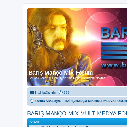
Barış Manço Mix Forum
BarışSeverler Kulübü Üyelerinin Resmi Buluşma Noktası
Hızlı bağlantılar
SSS
Forum Ana Sayfa
BARIŞ MANÇO MIX MULTIMEDYA FORUM
BARIŞ MANÇO MIX MULTIMEDYA F
FORUM