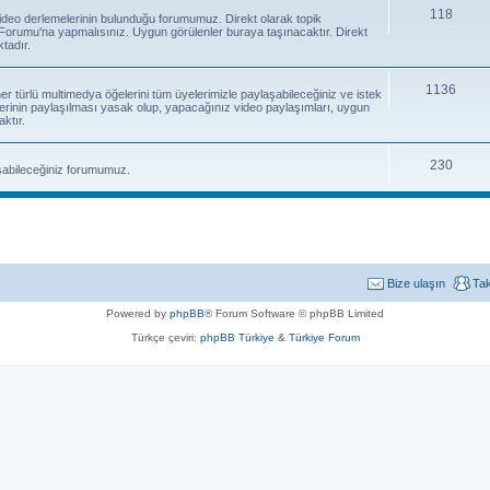
118
e video derlemelerinin bulunduğu forumumuz. Direkt olarak topik
orumu'na yapmalısınız. Uygun görülenler buraya taşınacaktır. Direkt
tadır.
1136
 her türlü multimedya öğelerini tüm üyelerimizle paylaşabileceğiniz ve istek
erinin paylaşılması yasak olup, yapacağınız video paylaşımları, uygun
ktır.
230
laşabileceğiniz forumumuz.
Bize ulaşın
Ta
Powered by
phpBB
® Forum Software © phpBB Limited
Türkçe çeviri:
phpBB Türkiye
&
Türkiye Forum