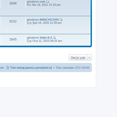
gönderen
com
3096
S
Pzr Nis 18, 2021 21:33 pm
o
n
m
e
gönderen
MANCHO1943
s
9152
S
Çrş Şub 19, 2025 21:09 pm
a
o
j
n
ı
m
g
e
ö
gönderen
Selim-B.A
s
r
2645
S
Çrş Oca 11, 2023 08:25 am
a
ü
o
j
n
n
ı
t
m
g
ü
e
ö
l
s
r
Geçiş yap
e
a
ü
j
n
ı
t
kım
Tüm mesaj panosu çerezlerini sil
Tüm zamanlar
UTC+03:00
g
ü
ö
l
r
e
ü
n
t
ü
l
e