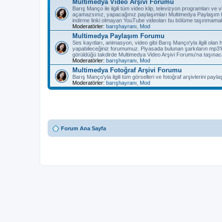
Multimedya Video Arşivi Forumu
Barış Manço ile ilgili tüm video klip, televizyon programları v
açamazsınız, yapacağınız paylaşımları Multimedya Paylaşım F
indirme linki olmayan YouTube videoları bu bölüme taşınmamak
Moderatörler:
barışhayranı
,
Mod
Multimedya Paylaşım Forumu
Ses kayıtları, animasyon, video gibi Barış Manço'yla ilgili olan
yapabileceğiniz forumumuz. Piyasada bulunan şarkıların mp3'l
görüldüğü takdirde Multimedya Video Arşivi Forumu'na taşınaca
Moderatörler:
barışhayranı
,
Mod
Multimedya Fotoğraf Arşivi Forumu
Barış Manço'yla ilgili tüm görselleri ve fotoğraf arşivlerini pay
Moderatörler:
barışhayranı
,
Mod
Forum Ana Sayfa