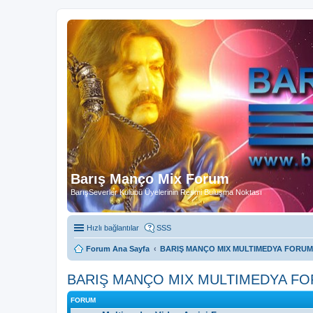
Barış Manço Mix Forum
BarışSeverler Kulübü Üyelerinin Resmi Buluşma Noktası
Hızlı bağlantılar
SSS
Forum Ana Sayfa
BARIŞ MANÇO MIX MULTIMEDYA FORUM
BARIŞ MANÇO MIX MULTIMEDYA F
FORUM